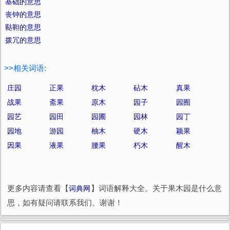
基础的意思
丧钟的意思
鞑靼的意思
拨冗的意思
>>相关词语:
庄园
正果
枕木
砧木
真果
战果
斋果
原木
园子
园囿
园艺
园田
园圃
园林
园丁
园地
游园
柚木
硬木
颖果
因果
液果
腰果
朽木
醒木
更多内容请查看【
词典网
】词语解释大全。关于果木园是什么意
思，如有疑问请联系我们。谢谢！