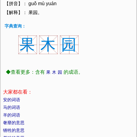
ɡuǒ mù yuán
【拼音】：
【解释】： 果园。
字典查询：
果
木
园
◆查看更多：含有
的成语。
果
木
园
大家都在看：
安的词语
马的词语
羊的词语
奢靡的意思
牺牲的意思