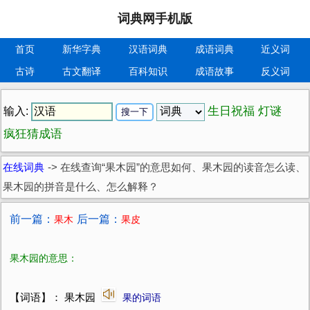
词典网手机版
首页
新华字典
汉语词典
成语词典
近义词
古诗
古文翻译
百科知识
成语故事
反义词
生日祝福
灯谜
输入:
疯狂猜成语
在线词典
->
在线查询“果木园”的意思如何、果木园的读音怎么读、
果木园的拼音是什么、怎么解释？
前一篇：
后一篇：
果木
果皮
果木园的意思：
【词语】： 果木园
果的词语