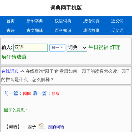
词典网手机版
首页
新华字典
汉语词典
成语词典
近义词
古诗
古文翻译
百科知识
成语故事
反义词
生日祝福
灯谜
输入:
疯狂猜成语
在线词典
->
在线查询“园子”的意思如何、园子的读音怎么读、园子
的拼音是什么、怎么解释？
前一篇：
后一篇：
园囿
原版
园子的意思：
【词语】： 园子
园的词语