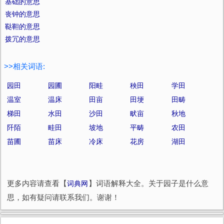
基础的意思
丧钟的意思
鞑靼的意思
拨冗的意思
>>相关词语:
园田
园圃
阳畦
秧田
学田
温室
温床
田亩
田埂
田畴
梯田
水田
沙田
畎亩
秋地
阡陌
畦田
坡地
平畴
农田
苗圃
苗床
冷床
花房
湖田
更多内容请查看【
词典网
】词语解释大全。关于园子是什么意
思，如有疑问请联系我们。谢谢！