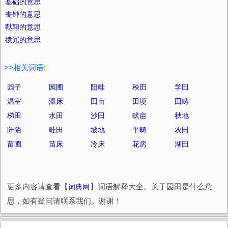
基础的意思
丧钟的意思
鞑靼的意思
拨冗的意思
>>相关词语:
园子
园圃
阳畦
秧田
学田
温室
温床
田亩
田埂
田畴
梯田
水田
沙田
畎亩
秋地
阡陌
畦田
坡地
平畴
农田
苗圃
苗床
冷床
花房
湖田
更多内容请查看【
词典网
】词语解释大全。关于园田是什么意
思，如有疑问请联系我们。谢谢！