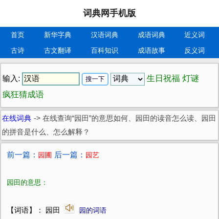
词典网手机版
首页
新华字典
汉语词典
成语词典
近义词
古诗
古文翻译
百科知识
成语故事
反义词
生日祝福
灯谜
输入:
疯狂猜成语
在线词典
->
在线查询“园田”的意思如何、园田的读音怎么读、园田
的拼音是什么、怎么解释？
前一篇：
后一篇：
园圃
园艺
园田的意思：
【词语】： 园田
园的词语