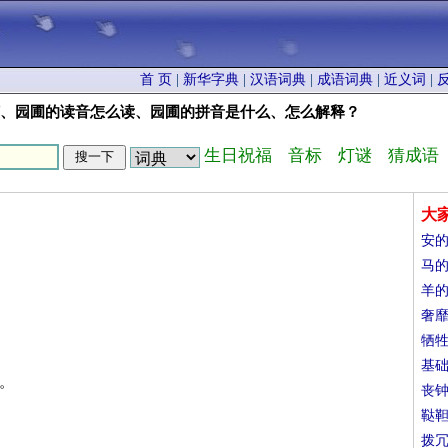
首 页
|
新华字典
|
汉语词典
|
成语词典
|
近义词
|
何、园圃的读音怎么读、园圃的拼音是什么、怎么解释？
生日祝福
音标
灯谜
猜成语
大
安
马
羊
奢
牺
基
。
丧
鞑
拨