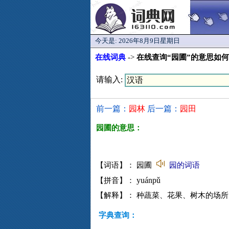
今天是:
2026年8月9日星期日
在线词典
->
在线查询“园圃”的意思如
请输入:
前一篇：
园林
后一篇：
园田
园圃的意思：
【词语】： 园圃
园的词语
yuánpǔ
【拼音】：
【解释】： 种蔬菜、花果、树木的场所
字典查询：