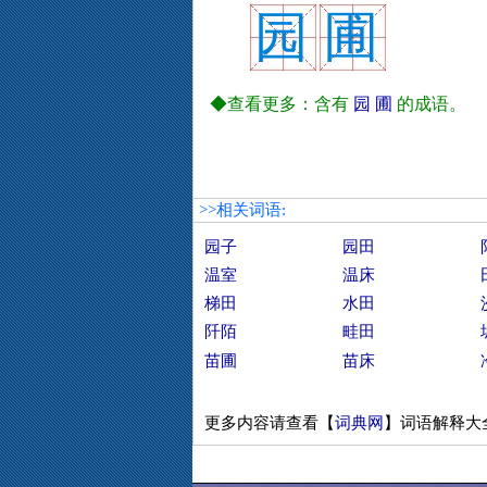
园
圃
◆查看更多：含有
园
圃
的成语。
>>相关词语:
园子
园田
温室
温床
梯田
水田
阡陌
畦田
苗圃
苗床
更多内容请查看【
词典网
】词语解释大