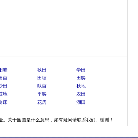
阳畦
秧田
学田
田亩
田埂
田畴
沙田
畎亩
秋地
坡地
平畴
农田
冷床
花房
湖田
全。关于园圃是什么意思，如有疑问请联系我们。谢谢！