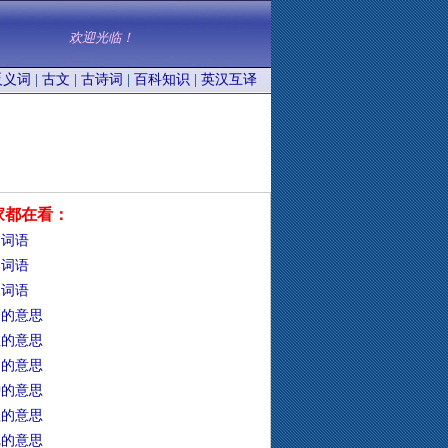
欢迎光临！
反义词
|
古文
|
古诗词
|
百科知识
|
英汉互译
家都在看：
的词语
的词语
的词语
靡的意思
牲的意思
础的意思
钟的意思
靼的意思
冗的意思