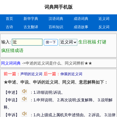
词典网手机版
首页
新华字典
汉语词典
成语词典
近义词
古诗
古文翻译
百科知识
成语故事
反义词
生日祝福
灯谜
输入:
疯狂猜成语
同义词词典
->
申述的近义词是什么、同义词辨析★★
前一篇：
后一篇：
声明的近义词
伸展的近义词
★申述、申说、申诉的近义词、同义词、意思解释如下：
【申述】
：1.详细说明;诉说。
【申说】
：1.申辩说明。 2.再次说明;反复解释。 3.说明解
释。
【申诉】
：1.向上级或上属机关申述情由。 2.诉说。 3.法律