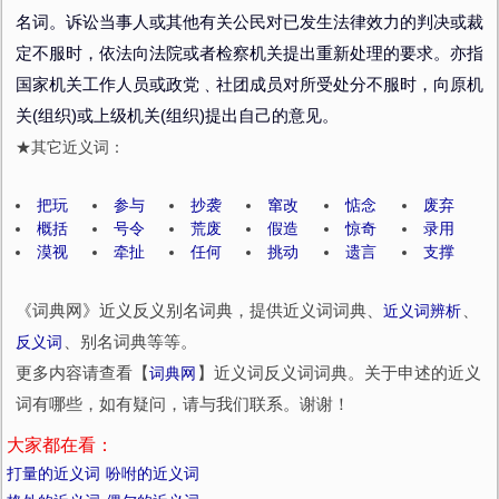
名词。诉讼当事人或其他有关公民对已发生法律效力的判决或裁
定不服时，依法向法院或者检察机关提出重新处理的要求。亦指
国家机关工作人员或政党﹑社团成员对所受处分不服时，向原机
关(组织)或上级机关(组织)提出自己的意见。
★其它近义词：
把玩
参与
抄袭
窜改
惦念
废弃
概括
号令
荒废
假造
惊奇
录用
漠视
牵扯
任何
挑动
遗言
支撑
《词典网》近义反义别名词典，提供近义词词典、
近义词辨析
、
反义词
、别名词典等等。
更多内容请查看【
词典网
】近义词反义词词典。关于申述的近义
词有哪些，如有疑问，请与我们联系。谢谢！
大家都在看：
打量的近义词
吩咐的近义词