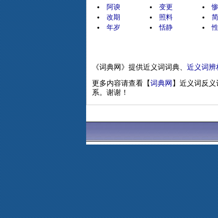
阿谀
变更
改期
照料
年岁
恬静
《词典网》提供近义词词典、
近义词辨
更多内容请查看【
词典网
】近义词反义
系。谢谢！