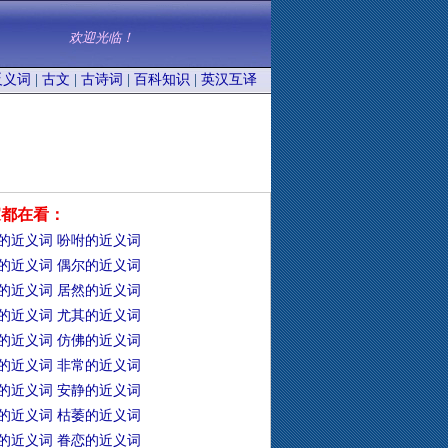
欢迎光临！
反义词
|
古文
|
古诗词
|
百科知识
|
英汉互译
家都在看：
的近义词
吩咐的近义词
的近义词
偶尔的近义词
的近义词
居然的近义词
的近义词
尤其的近义词
的近义词
仿佛的近义词
的近义词
非常的近义词
的近义词
安静的近义词
的近义词
枯萎的近义词
的近义词
眷恋的近义词