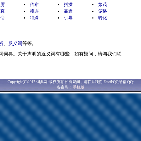
惨厉
传布
抖擞
繁茂
简直
接连
靠近
笼络
性命
特殊
引导
转化
析
、
反义词
等等。
词词典。关于声明的近义词有哪些，如有疑问，请与我们联
Copyright(C)2017 词典网·版权所有 如有疑问，请联系我们 Email:QQ邮箱 QQ:
备案号：
手机版