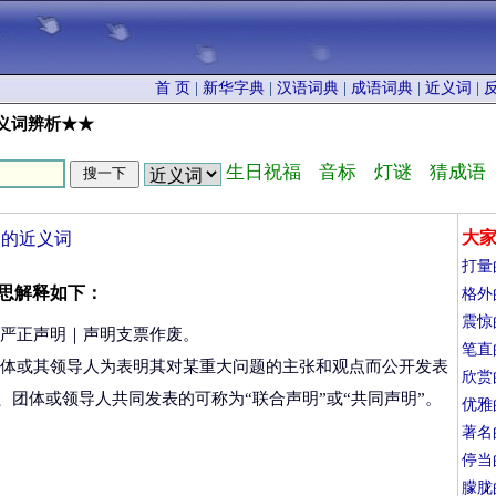
首 页
|
新华字典
|
汉语词典
|
成语词典
|
近义词
|
义词辨析★★
生日祝福
音标
灯谜
猜成语
大
述的近义词
打量
思解释如下：
格外
震惊
严正声明｜声明支票作废。
笔直
体或其领导人为表明其对某重大问题的主张和观点而公开发表
欣赏
团体或领导人共同发表的可称为“联合声明”或“共同声明”。
优雅
著名
停当
朦胧