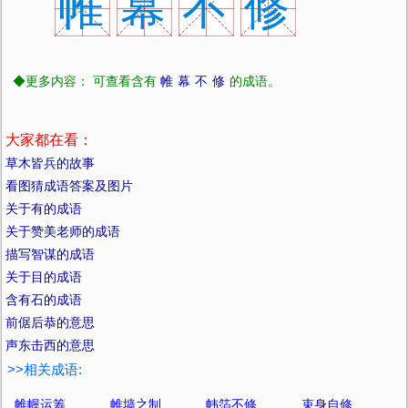
帷
幕
不
修
◆更多内容： 可查看含有
帷
幕
不
修
的成语。
大家都在看：
草木皆兵的故事
看图猜成语答案及图片
关于有的成语
关于赞美老师的成语
描写智谋的成语
关于目的成语
含有石的成语
前倨后恭的意思
声东击西的意思
>>相关成语:
帷幄运筹
帷墙之制
帏箔不修
束身自修