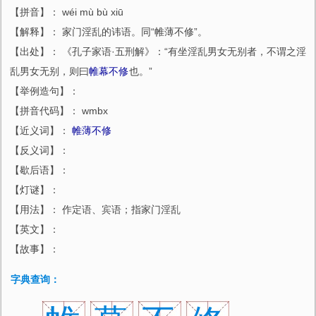
【拼音】： wéi mù bù xiū
【解释】： 家门淫乱的讳语。同“帷薄不修”。
【出处】： 《孔子家语·五刑解》：“有坐淫乱男女无别者，不谓之淫
乱男女无别，则曰
帷幕不修
也。”
【举例造句】：
【拼音代码】： wmbx
【近义词】：
帷薄不修
【反义词】：
【歇后语】：
【灯谜】：
【用法】： 作定语、宾语；指家门淫乱
【英文】：
【故事】：
字典查询：