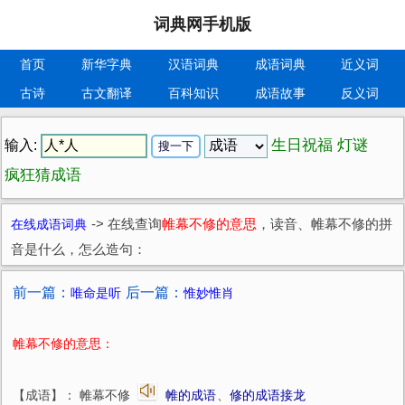
词典网手机版
首页
新华字典
汉语词典
成语词典
近义词
古诗
古文翻译
百科知识
成语故事
反义词
生日祝福
灯谜
输入:
疯狂猜成语
在线成语词典
->
在线查询
帷幕不修的意思
，读音、帷幕不修的拼
音是什么，怎么造句：
前一篇：
后一篇：
唯命是听
惟妙惟肖
帷幕不修的意思：
【成语】： 帷幕不修
帷的成语
、
修的成语接龙