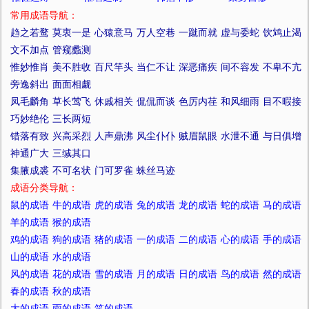
常用成语导航：
趋之若鹜
莫衷一是
心猿意马
万人空巷
一蹴而就
虚与委蛇
饮鸩止渴
文不加点
管窥蠡测
惟妙惟肖
美不胜收
百尺竿头
当仁不让
深恶痛疾
间不容发
不卑不亢
旁逸斜出
面面相觑
凤毛麟角
草长莺飞
休戚相关
侃侃而谈
色厉内荏
和风细雨
目不暇接
巧妙绝伦
三长两短
错落有致
兴高采烈
人声鼎沸
风尘仆仆
贼眉鼠眼
水泄不通
与日俱增
神通广大
三缄其口
集腋成裘
不可名状
门可罗雀
蛛丝马迹
成语分类导航：
鼠的成语
牛的成语
虎的成语
兔的成语
龙的成语
蛇的成语
马的成语
羊的成语
猴的成语
鸡的成语
狗的成语
猪的成语
一的成语
二的成语
心的成语
手的成语
山的成语
水的成语
风的成语
花的成语
雪的成语
月的成语
日的成语
鸟的成语
然的成语
春的成语
秋的成语
大的成语
雨的成语
笑的成语