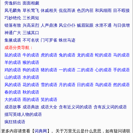
旁逸斜出
面面相觑
凤毛麟角
草长莺飞
休戚相关
侃侃而谈
色厉内荏
和风细雨
目不暇接
巧妙绝伦
三长两短
错落有致
兴高采烈
人声鼎沸
风尘仆仆
贼眉鼠眼
水泄不通
与日俱增
神通广大
三缄其口
集腋成裘
不可名状
门可罗雀
蛛丝马迹
成语分类导航：
鼠的成语
牛的成语
虎的成语
兔的成语
龙的成语
蛇的成语
马的成语
羊的成语
猴的成语
鸡的成语
狗的成语
猪的成语
一的成语
二的成语
心的成语
手的成语
山的成语
水的成语
风的成语
花的成语
雪的成语
月的成语
日的成语
鸟的成语
然的成语
春的成语
秋的成语
大的成语
雨的成语
笑的成语
成语故事
成语典故
成语大全
含有近义词的成语
含有反义词的成语
描写英雄人物的成语
疯狂猜成语
更多内容请查看【
词典网
】。关于万里无云是什么意思，如有疑问请联