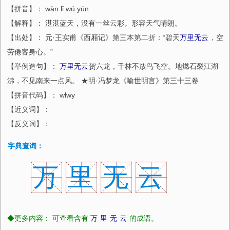
【拼音】： wàn lǐ wú yún
【解释】： 湛湛蓝天，没有一丝云彩。形容天气晴朗。
【出处】： 元·王实甫《西厢记》第三本第二折：“碧天
万里无云
，空
劳倦客身心。”
【举例造句】：
万里无云
贺六龙，千林不放鸟飞空。地燃石裂江湖
沸，不见南来一点风。 ★明·冯梦龙《喻世明言》第三十三卷
【拼音代码】： wlwy
【近义词】：
【反义词】：
字典查询：
万
里
无
云
◆更多内容： 可查看含有
万
里
无
云
的成语。