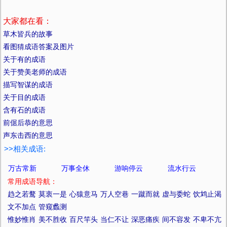
大家都在看：
草木皆兵的故事
看图猜成语答案及图片
关于有的成语
关于赞美老师的成语
描写智谋的成语
关于目的成语
含有石的成语
前倨后恭的意思
声东击西的意思
>>相关成语:
万古常新
万事全休
游响停云
流水行云
常用成语导航：
趋之若鹜
莫衷一是
心猿意马
万人空巷
一蹴而就
虚与委蛇
饮鸩止渴
文不加点
管窥蠡测
惟妙惟肖
美不胜收
百尺竿头
当仁不让
深恶痛疾
间不容发
不卑不亢