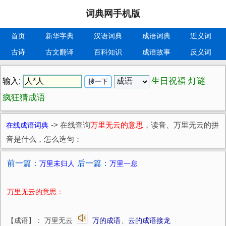
词典网手机版
首页
新华字典
汉语词典
成语词典
近义词
古诗
古文翻译
百科知识
成语故事
反义词
生日祝福
灯谜
输入:
疯狂猜成语
在线成语词典
->
在线查询
万里无云的意思
，读音、万里无云的拼
音是什么，怎么造句：
前一篇：
后一篇：
万里未归人
万里一息
万里无云的意思：
【成语】： 万里无云
万的成语
、
云的成语接龙