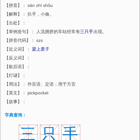
【拼音】： sān zhī shǒu
【解释】： 扒手，小偷。
【出处】：
【举例造句】： 人流拥挤的车站经常有
三只手
出现。
【拼音代码】： szs
【近义词】：
梁上君子
【反义词】：
【歇后语】：
【灯谜】：
【用法】： 作宾语、定语；用于方言
【英文】： pickpocket
【故事】：
字典查询：
三
只
手