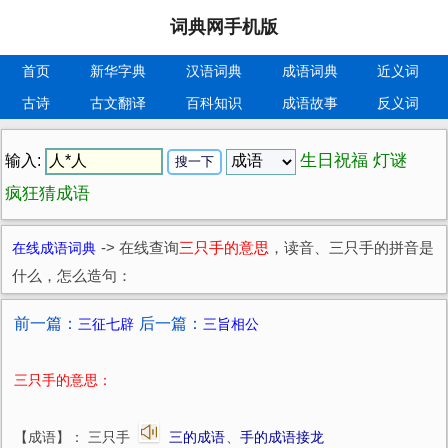
词典网手机版
首页
新华字典
汉语词典
成语词典
近义词
古诗
古文翻译
百科知识
成语故事
反义词
生日祝福
灯谜
输入:
疯狂猜成语
在线成语词典
->
在线查询
三只手的意思
，读音、三只手的拼音是
什么，怎么造句：
前一篇：
后一篇：
三征七辟
三旨相公
三只手的意思：
【成语】： 三只手
三的成语
、
手的成语接龙