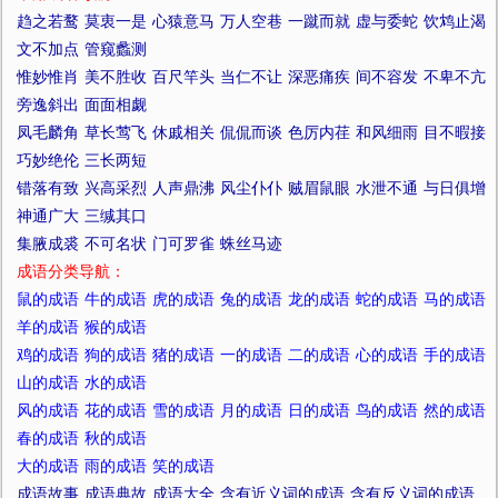
趋之若鹜
莫衷一是
心猿意马
万人空巷
一蹴而就
虚与委蛇
饮鸩止渴
文不加点
管窥蠡测
惟妙惟肖
美不胜收
百尺竿头
当仁不让
深恶痛疾
间不容发
不卑不亢
旁逸斜出
面面相觑
凤毛麟角
草长莺飞
休戚相关
侃侃而谈
色厉内荏
和风细雨
目不暇接
巧妙绝伦
三长两短
错落有致
兴高采烈
人声鼎沸
风尘仆仆
贼眉鼠眼
水泄不通
与日俱增
神通广大
三缄其口
集腋成裘
不可名状
门可罗雀
蛛丝马迹
成语分类导航：
鼠的成语
牛的成语
虎的成语
兔的成语
龙的成语
蛇的成语
马的成语
羊的成语
猴的成语
鸡的成语
狗的成语
猪的成语
一的成语
二的成语
心的成语
手的成语
山的成语
水的成语
风的成语
花的成语
雪的成语
月的成语
日的成语
鸟的成语
然的成语
春的成语
秋的成语
大的成语
雨的成语
笑的成语
成语故事
成语典故
成语大全
含有近义词的成语
含有反义词的成语