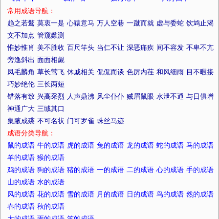
常用成语导航：
趋之若鹜
莫衷一是
心猿意马
万人空巷
一蹴而就
虚与委蛇
饮鸩止渴
文不加点
管窥蠡测
惟妙惟肖
美不胜收
百尺竿头
当仁不让
深恶痛疾
间不容发
不卑不亢
旁逸斜出
面面相觑
凤毛麟角
草长莺飞
休戚相关
侃侃而谈
色厉内荏
和风细雨
目不暇接
巧妙绝伦
三长两短
错落有致
兴高采烈
人声鼎沸
风尘仆仆
贼眉鼠眼
水泄不通
与日俱增
神通广大
三缄其口
集腋成裘
不可名状
门可罗雀
蛛丝马迹
成语分类导航：
鼠的成语
牛的成语
虎的成语
兔的成语
龙的成语
蛇的成语
马的成语
羊的成语
猴的成语
鸡的成语
狗的成语
猪的成语
一的成语
二的成语
心的成语
手的成语
山的成语
水的成语
风的成语
花的成语
雪的成语
月的成语
日的成语
鸟的成语
然的成语
春的成语
秋的成语
大的成语
雨的成语
笑的成语