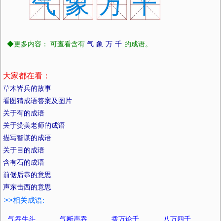
气
象
万
千
◆更多内容： 可查看含有
气
象
万
千
的成语。
大家都在看：
草木皆兵的故事
看图猜成语答案及图片
关于有的成语
关于赞美老师的成语
描写智谋的成语
关于目的成语
含有石的成语
前倨后恭的意思
声东击西的意思
>>相关成语:
气吞牛斗
气断声吞
拨万论千
八万四千