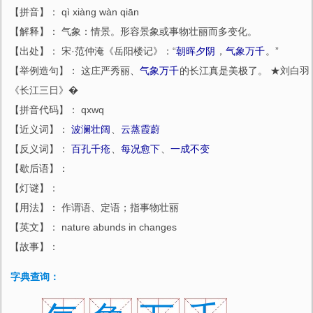
【拼音】： qì xiàng wàn qiān
【解释】： 气象：情景。形容景象或事物壮丽而多变化。
【出处】： 宋·范仲淹《岳阳楼记》：“
朝晖夕阴
，
气象万千
。”
【举例造句】： 这庄严秀丽、
气象万千
的长江真是美极了。 ★刘白羽
《长江三日》�
【拼音代码】： qxwq
【近义词】：
波澜壮阔
、
云蒸霞蔚
【反义词】：
百孔千疮
、
每况愈下
、
一成不变
【歇后语】：
【灯谜】：
【用法】： 作谓语、定语；指事物壮丽
【英文】： nature abunds in changes
【故事】：
字典查询：