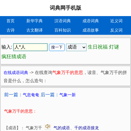
词典网手机版
首页
新华字典
汉语词典
成语词典
近义词
古诗
古文翻译
百科知识
成语故事
反义词
生日祝福
灯谜
输入:
疯狂猜成语
在线成语词典
->
在线查询
气象万千的意思
，读音、气象万千的拼
音是什么，怎么造句：
前一篇：
后一篇：
气息奄奄
气象一新
气象万千的意思：
【成语】： 气象万千
气的成语
、
千的成语接龙