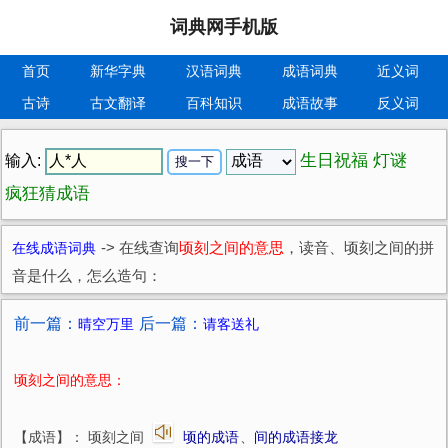
词典网手机版
首页
新华字典
汉语词典
成语词典
近义词
古诗
古文翻译
百科知识
成语故事
反义词
生日祝福
灯谜
输入:
疯狂猜成语
在线成语词典
->
在线查询
顷刻之间的意思
，读音、顷刻之间的拼
音是什么，怎么造句：
前一篇：
后一篇：
晴空万里
请客送礼
顷刻之间的意思：
【成语】： 顷刻之间
顷的成语
、
间的成语接龙