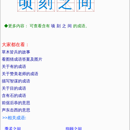
顷
刻
之
间
◆更多内容： 可查看含有
顷
刻
之
间
的成语。
大家都在看：
草木皆兵的故事
看图猜成语答案及图片
关于有的成语
关于赞美老师的成语
描写智谋的成语
关于目的成语
含有石的成语
前倨后恭的意思
声东击西的意思
>>相关成语:
季孟之间
指顾之间