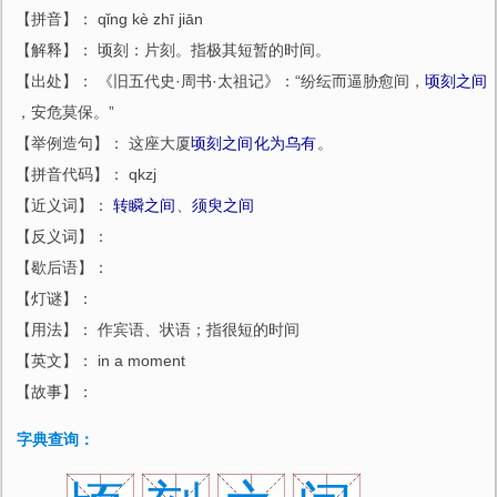
【拼音】： qǐng kè zhī jiān
【解释】： 顷刻：片刻。指极其短暂的时间。
【出处】： 《旧五代史·周书·太祖记》：“纷纭而逼胁愈间，
顷刻之间
，安危莫保。”
【举例造句】： 这座大厦
顷刻之间
化为乌有
。
【拼音代码】： qkzj
【近义词】：
转瞬之间
、
须臾之间
【反义词】：
【歇后语】：
【灯谜】：
【用法】： 作宾语、状语；指很短的时间
【英文】： in a moment
【故事】：
字典查询：