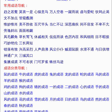
常用成语导航：
趋之若鹜
莫衷一是
心猿意马
万人空巷
一蹴而就
虚与委蛇
饮鸩止渴
文不加点
管窥蠡测
惟妙惟肖
美不胜收
百尺竿头
当仁不让
深恶痛疾
间不容发
不卑不亢
旁逸斜出
面面相觑
凤毛麟角
草长莺飞
休戚相关
侃侃而谈
色厉内荏
和风细雨
目不暇接
巧妙绝伦
三长两短
错落有致
兴高采烈
人声鼎沸
风尘仆仆
贼眉鼠眼
水泄不通
与日俱增
神通广大
三缄其口
集腋成裘
不可名状
门可罗雀
蛛丝马迹
成语分类导航：
鼠的成语
牛的成语
虎的成语
兔的成语
龙的成语
蛇的成语
马的成语
羊的成语
猴的成语
鸡的成语
狗的成语
猪的成语
一的成语
二的成语
心的成语
手的成语
山的成语
水的成语
风的成语
花的成语
雪的成语
月的成语
日的成语
鸟的成语
然的成语
春的成语
秋的成语
大的成语
雨的成语
笑的成语