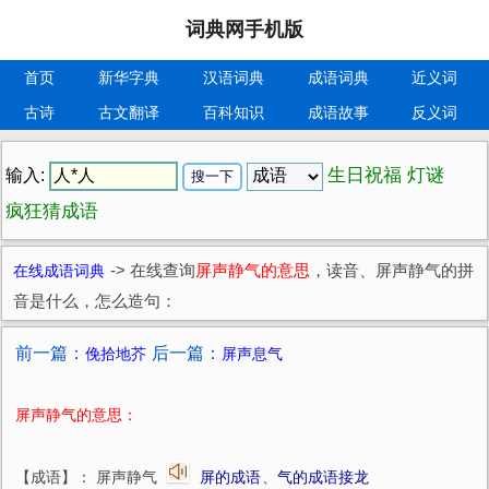
词典网手机版
首页
新华字典
汉语词典
成语词典
近义词
古诗
古文翻译
百科知识
成语故事
反义词
生日祝福
灯谜
输入:
疯狂猜成语
在线成语词典
->
在线查询
屏声静气的意思
，读音、屏声静气的拼
音是什么，怎么造句：
前一篇：
后一篇：
俛拾地芥
屏声息气
屏声静气的意思：
【成语】： 屏声静气
屏的成语
、
气的成语接龙