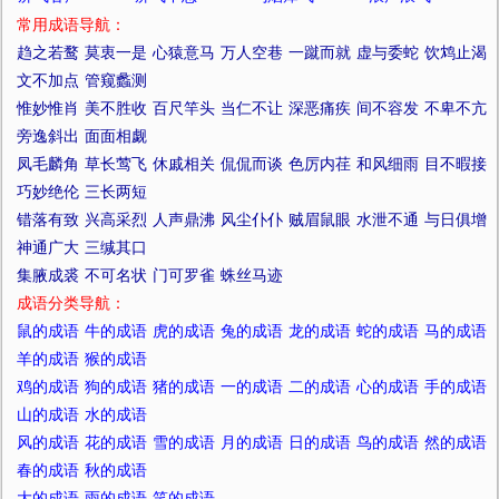
常用成语导航：
趋之若鹜
莫衷一是
心猿意马
万人空巷
一蹴而就
虚与委蛇
饮鸩止渴
文不加点
管窥蠡测
惟妙惟肖
美不胜收
百尺竿头
当仁不让
深恶痛疾
间不容发
不卑不亢
旁逸斜出
面面相觑
凤毛麟角
草长莺飞
休戚相关
侃侃而谈
色厉内荏
和风细雨
目不暇接
巧妙绝伦
三长两短
错落有致
兴高采烈
人声鼎沸
风尘仆仆
贼眉鼠眼
水泄不通
与日俱增
神通广大
三缄其口
集腋成裘
不可名状
门可罗雀
蛛丝马迹
成语分类导航：
鼠的成语
牛的成语
虎的成语
兔的成语
龙的成语
蛇的成语
马的成语
羊的成语
猴的成语
鸡的成语
狗的成语
猪的成语
一的成语
二的成语
心的成语
手的成语
山的成语
水的成语
风的成语
花的成语
雪的成语
月的成语
日的成语
鸟的成语
然的成语
春的成语
秋的成语
大的成语
雨的成语
笑的成语