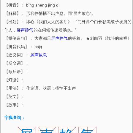
【拼音】： bǐng shēng jìng qì
【解释】： 形容静悄悄不出声息。同“屏声敛息”。
【出处】： 冰心《我们太太的客厅》：“门外两个白长衫黑缎子坎肩的
仆人，
屏声静气
的在伺候传递着汤水。”
【举例造句】： 大家都只
屏声静气
的等着。 ★刘白羽《战斗的幸福》
【拼音代码】： bsjq
【近义词】：
屏声敛息
【反义词】：
【歇后语】：
【灯谜】：
【用法】： 作定语、状语；指悄不出声
【英文】：
【故事】：
字典查询：