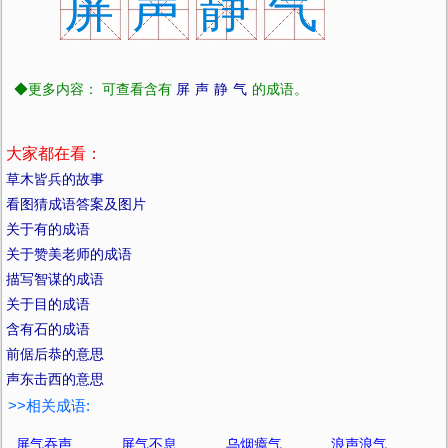
屏
声
静
气
◆更多内容： 可查看含有
屏
声
静
气
的成语。
大家都在看：
草木皆兵的故事
看图猜成语答案及图片
关于有的成语
关于赞美老师的成语
描写智谋的成语
关于目的成语
含有石的成语
前倨后恭的意思
声东击西的意思
>>相关成语:
屏气吞声
屏气不息
乌烟瘴气
浪声浪气