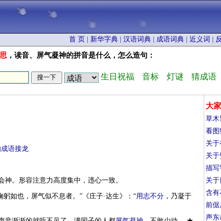
首 页
|
新华字典
|
汉语词典
|
成语词典
|
近义词
|
思
，读音、屏气凝神的拼音是什么，怎么造句：
生日祝福
音标
灯谜
猜成语
大
草木
看图
关于
的成语接龙
关于
描写
精会神。形容注意力高度集中，违心一致。
关于
含有
鞠躬如也，屏气似不息者。”《庄子·达生》：“
用志不分
，乃凝于
前倨
声东
那声音渐渐的就听不见了。满园子的人都
屏气凝神
，不敢少动。 ★