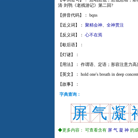
清·刘鹗《老残游记》第二回?
【拼音代码】： bqns
【近义词】：
聚精会神
、
全神贯注
【反义词】：
心不在焉
【歇后语】：
【灯谜】：
【用法】： 作谓语、定语；形容注意力高
【英文】： hold one's breath in deep concent
【故事】：
字典查询：
屏
气
凝
◆更多内容： 可查看含有
屏
气
凝
神
的成