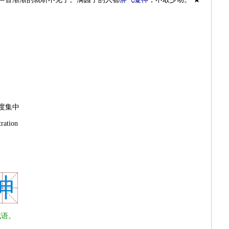
度集中
ration
神
语。