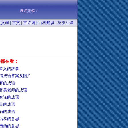
欢迎光临！
反义词
|
古文
|
古诗词
|
百科知识
|
英汉互译
家都在看：
皆兵的故事
猜成语答案及图片
有的成语
赞美老师的成语
智谋的成语
目的成语
石的成语
后恭的意思
击西的意思