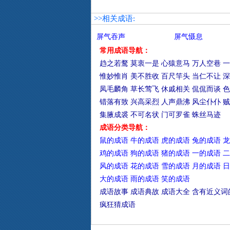
>>相关成语:
屏气吞声
屏气慑息
常用成语导航：
趋之若鹜
莫衷一是
心猿意马
万人空巷
一
惟妙惟肖
美不胜收
百尺竿头
当仁不让
深
凤毛麟角
草长莺飞
休戚相关
侃侃而谈
色
错落有致
兴高采烈
人声鼎沸
风尘仆仆
贼
集腋成裘
不可名状
门可罗雀
蛛丝马迹
成语分类导航：
鼠的成语
牛的成语
虎的成语
兔的成语
龙
鸡的成语
狗的成语
猪的成语
一的成语
二
风的成语
花的成语
雪的成语
月的成语
日
大的成语
雨的成语
笑的成语
成语故事
成语典故
成语大全
含有近义词
疯狂猜成语