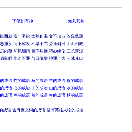
下笔如有神
知几其神
蹴而就
虚与委蛇
饮鸩止渴
文不加点
管窥蠡测
恶痛疾
间不容发
不卑不亢
旁逸斜出
面面相觑
厉内荏
和风细雨
目不暇接
巧妙绝伦
三长两短
眉鼠眼
水泄不通
与日俱增
神通广大
三缄其口
的成语
蛇的成语
马的成语
羊的成语
猴的成语
的成语
心的成语
手的成语
山的成语
水的成语
的成语
鸟的成语
然的成语
春的成语
秋的成语
的成语
含有反义词的成语
描写英雄人物的成语