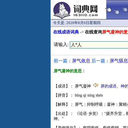
今天是:
2026年8月6日星期四
在线成语词典
->
在线查询
屏气凝神的意
请输入:
前一篇：
屏气敛息
后一篇：
屏气慑息
屏气凝神的意思：
【成语】： 屏气凝神
屏的成语
、
神
【拼音】： bǐng qì níng shén
【解释】： 屏气：抑制呼吸；凝神：聚
【出处】： 《论语·乡党》：“摄齐升堂，
神。”
【举例造句】： 愈唱愈低，愈低愈细，