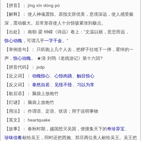
【拼音】： jīng xīn dòng pò
【解释】： 使人神魂震惊。原指文辞优美，意境深远，使人感受极
深，震动极大。后常形容使人十分惊骇紧张到极点。
【出处】： 南朝·梁·钟嵘《诗品》卷上：“文温以丽，意悲而远，
惊心动魄
，可谓几乎
一字千金
。”
【举例造句】： 只听跑上几个人去，把椤子往地下一摔，霍绰的一
声，
惊心动魄
。 ★清·刘鹗《老残游记》第十六回?
【拼音代码】： jxdp
【近义词】：
动魄惊心
、
心惊肉跳
、
触目惊心
【反义词】：
泰然自若
、
见怪不怪
、
习以为常
【歇后语】： 脑袋上放炮竹
【灯谜】： 脑袋上放炮竹
【用法】： 作谓语、定语、状语；用于说明事物
【英文】： heartquake
【故事】： 春秋时期，越国想灭吴国，便搜集天下的
奇珍异宝
、
珍味佳肴
献给吴王，同时还把西施、郑旦两位美人献给吴王。吴王把