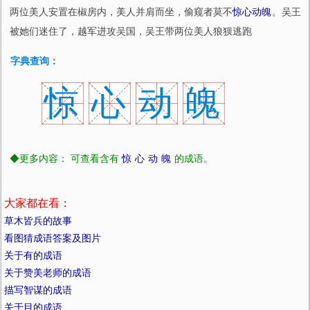
两位美人安置在椒房内，美人并肩而坐，偷窥者莫不
惊心动魄
。吴王
被她们迷住了，越军进攻吴国，吴王带两位美人狼狈逃跑
字典查询：
惊
心
动
魄
◆更多内容： 可查看含有
惊
心
动
魄
的成语。
大家都在看：
草木皆兵的故事
看图猜成语答案及图片
关于有的成语
关于赞美老师的成语
描写智谋的成语
关于目的成语