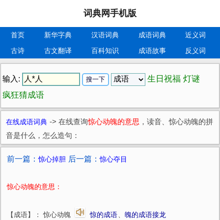
词典网手机版
首页
新华字典
汉语词典
成语词典
近义词
古诗
古文翻译
百科知识
成语故事
反义词
生日祝福
灯谜
输入:
疯狂猜成语
在线成语词典
->
在线查询
惊心动魄的意思
，读音、惊心动魄的拼
音是什么，怎么造句：
前一篇：
后一篇：
惊心掉胆
惊心夺目
惊心动魄的意思：
【成语】： 惊心动魄
惊的成语
、
魄的成语接龙