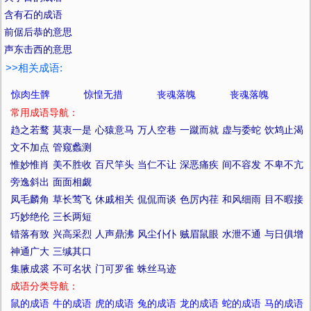
含有石的成语
前倨后恭的意思
声东击西的意思
>>相关成语:
惊肉生髀
惊惶无措
丧魂落魄
丧魂落魄
常用成语导航：
趋之若鹜
莫衷一是
心猿意马
万人空巷
一蹴而就
虚与委蛇
饮鸩止渴
文不加点
管窥蠡测
惟妙惟肖
美不胜收
百尺竿头
当仁不让
深恶痛疾
间不容发
不卑不亢
旁逸斜出
面面相觑
凤毛麟角
草长莺飞
休戚相关
侃侃而谈
色厉内荏
和风细雨
目不暇接
巧妙绝伦
三长两短
错落有致
兴高采烈
人声鼎沸
风尘仆仆
贼眉鼠眼
水泄不通
与日俱增
神通广大
三缄其口
集腋成裘
不可名状
门可罗雀
蛛丝马迹
成语分类导航：
鼠的成语
牛的成语
虎的成语
兔的成语
龙的成语
蛇的成语
马的成语