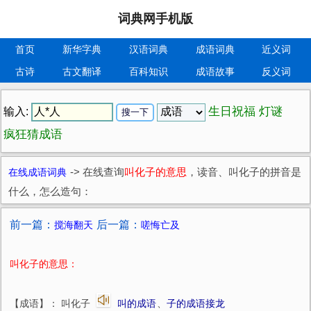
词典网手机版
首页
新华字典
汉语词典
成语词典
近义词
古诗
古文翻译
百科知识
成语故事
反义词
生日祝福
灯谜
输入:
疯狂猜成语
在线成语词典
->
在线查询
叫化子的意思
，读音、叫化子的拼音是
什么，怎么造句：
前一篇：
后一篇：
搅海翻天
嗟悔亡及
叫化子的意思：
【成语】： 叫化子
叫的成语
、
子的成语接龙