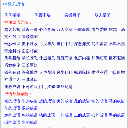
>>相关成语:
叫叫嚷嚷
叫苦不迭
卖爵赘子
贩夫俗子
常用成语导航：
趋之若鹜
莫衷一是
心猿意马
万人空巷
一蹴而就
虚与委蛇
饮鸩止渴
文不加点
管窥蠡测
惟妙惟肖
美不胜收
百尺竿头
当仁不让
深恶痛疾
间不容发
不卑不亢
旁逸斜出
面面相觑
凤毛麟角
草长莺飞
休戚相关
侃侃而谈
色厉内荏
和风细雨
目不暇接
巧妙绝伦
三长两短
错落有致
兴高采烈
人声鼎沸
风尘仆仆
贼眉鼠眼
水泄不通
与日俱增
神通广大
三缄其口
集腋成裘
不可名状
门可罗雀
蛛丝马迹
成语分类导航：
鼠的成语
牛的成语
虎的成语
兔的成语
龙的成语
蛇的成语
马的成语
羊的成语
猴的成语
鸡的成语
狗的成语
猪的成语
一的成语
二的成语
心的成语
手的成语
山的成语
水的成语