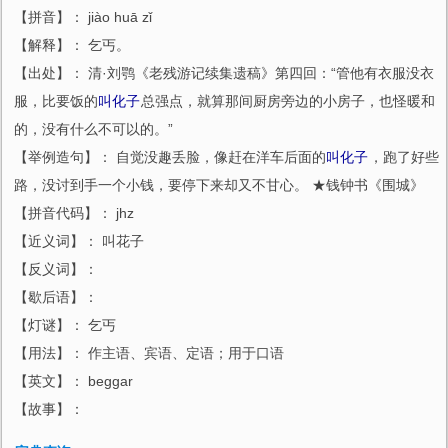
【拼音】： jiào huā zǐ
【解释】： 乞丐。
【出处】： 清·刘鹗《老残游记续集遗稿》第四回：“管他有衣服没衣
服，比要饭的
叫化子
总强点，就算那间厨房旁边的小房子，也怪暖和
的，没有什么不可以的。”
【举例造句】： 自觉没趣丢脸，像赶在洋车后面的
叫化子
，跑了好些
路，没讨到手一个小钱，要停下来却又不甘心。 ★钱钟书《围城》
【拼音代码】： jhz
【近义词】： 叫花子
【反义词】：
【歇后语】：
【灯谜】： 乞丐
【用法】： 作主语、宾语、定语；用于口语
【英文】： beggar
【故事】：