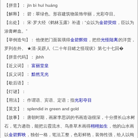
【拼音】： jīn bì huī huáng
【解释】： 碧：翠绿色。形容建筑物装饰华丽，光彩夺目。
【出处】： 宋·罗大经《鹤林玉露》补遗：“众以为
金碧荧煌
，臣以为
涂膏衅血。”
【举例造句】： 他便把门面装璜得
金碧辉煌
，把些
光怪陆离
的洋货，
罗列在外。 ★清·吴趼人《二十年目睹之怪现状》第七十七回�
【拼音代码】： jbhh
【近义词】：
富丽堂皇
【反义词】：
黯然无光
【歇后语】：
【灯谜】：
【用法】： 作谓语、宾语、定语；指
光彩夺目
【英文】： splendid in green and gold
【故事】： 唐朝时期，画家李思训的书画造诣很深，十分擅长山水树
石，笔力遒劲，能把云霞流水、鸟兽草木画得
栩栩如生
，他的山水画
以
金碧辉映
，独创一格，笔法工整，色彩鲜艳，装饰性强，给人以绚