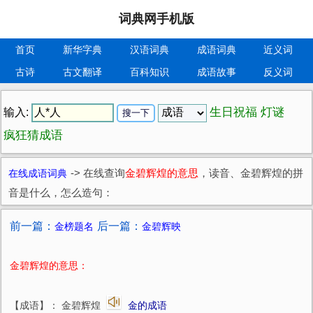
词典网手机版
首页
新华字典
汉语词典
成语词典
近义词
古诗
古文翻译
百科知识
成语故事
反义词
生日祝福
灯谜
输入:
疯狂猜成语
在线成语词典
->
在线查询
金碧辉煌的意思
，读音、金碧辉煌的拼
音是什么，怎么造句：
前一篇：
后一篇：
金榜题名
金碧辉映
金碧辉煌的意思：
【成语】： 金碧辉煌
金的成语