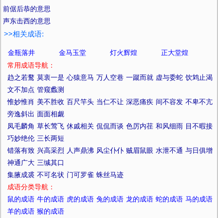
前倨后恭的意思
声东击西的意思
>>相关成语:
金瓶落井
金马玉堂
灯火辉煌
正大堂煌
常用成语导航：
趋之若鹜
莫衷一是
心猿意马
万人空巷
一蹴而就
虚与委蛇
饮鸩止渴
文不加点
管窥蠡测
惟妙惟肖
美不胜收
百尺竿头
当仁不让
深恶痛疾
间不容发
不卑不亢
旁逸斜出
面面相觑
凤毛麟角
草长莺飞
休戚相关
侃侃而谈
色厉内荏
和风细雨
目不暇接
巧妙绝伦
三长两短
错落有致
兴高采烈
人声鼎沸
风尘仆仆
贼眉鼠眼
水泄不通
与日俱增
神通广大
三缄其口
集腋成裘
不可名状
门可罗雀
蛛丝马迹
成语分类导航：
鼠的成语
牛的成语
虎的成语
兔的成语
龙的成语
蛇的成语
马的成语
羊的成语
猴的成语