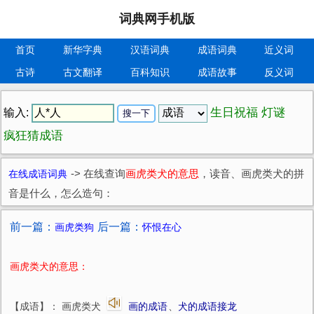
词典网手机版
首页
新华字典
汉语词典
成语词典
近义词
古诗
古文翻译
百科知识
成语故事
反义词
生日祝福
灯谜
输入:
疯狂猜成语
在线成语词典
->
在线查询
画虎类犬的意思
，读音、画虎类犬的拼
音是什么，怎么造句：
前一篇：
后一篇：
画虎类狗
怀恨在心
画虎类犬的意思：
【成语】： 画虎类犬
画的成语
、
犬的成语接龙