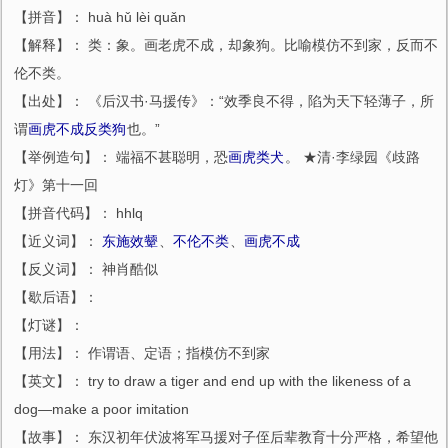
【拼音】： huà hǔ lèi quǎn
【解释】： 类：象。画老虎不成，却象狗。比喻模仿不到家，反而不
伦不类。
【出处】： 《后汉书·马援传》：“效季良不得，陷为天下轻薄子，所
谓
画虎不成反类狗
也。”
【举例造句】： 端福不甚聪明，恐
画虎类犬
。 ★清·李绿园《歧路
灯》第十一回
【拼音代码】： hhlq
【近义词】：
东施效颦
、
不伦不类
、
画虎不成
【反义词】： 神肖酷似
【歇后语】：
【灯谜】：
【用法】： 作谓语、定语；指模仿不到家
【英文】： try to draw a tiger and end up with the likeness of a
dog―make a poor imitation
【故事】： 东汉初年伏波将军马援对子侄后辈教育十分严格，希望他