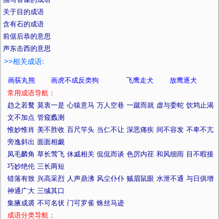
关于目的成语
含有石的成语
前倨后恭的意思
声东击西的意思
>>相关成语:
画荻丸熊
画虎不成反类狗
飞鹰走犬
放鹰逐犬
常用成语导航：
趋之若鹜
莫衷一是
心猿意马
万人空巷
一蹴而就
虚与委蛇
饮鸩止渴
文不加点
管窥蠡测
惟妙惟肖
美不胜收
百尺竿头
当仁不让
深恶痛疾
间不容发
不卑不亢
旁逸斜出
面面相觑
凤毛麟角
草长莺飞
休戚相关
侃侃而谈
色厉内荏
和风细雨
目不暇接
巧妙绝伦
三长两短
错落有致
兴高采烈
人声鼎沸
风尘仆仆
贼眉鼠眼
水泄不通
与日俱增
神通广大
三缄其口
集腋成裘
不可名状
门可罗雀
蛛丝马迹
成语分类导航：