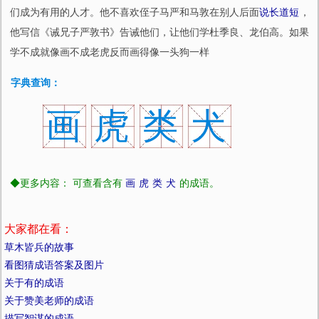
们成为有用的人才。他不喜欢侄子马严和马敦在别人后面
说长道短
，
他写信《诫兄子严敦书》告诫他们，让他们学杜季良、龙伯高。如果
学不成就像画不成老虎反而画得像一头狗一样
字典查询：
画
虎
类
犬
◆更多内容： 可查看含有
画
虎
类
犬
的成语。
大家都在看：
草木皆兵的故事
看图猜成语答案及图片
关于有的成语
关于赞美老师的成语
描写智谋的成语