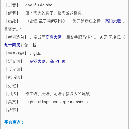
【拼音】： gāo lóu dà shà
【解释】： 厦：高大的房子。指高耸的楼房。
【出处】： 《史记·孟子荀卿列传》：“为开第康庄之衢，
高门大屋
，
尊宠之。”
【举例造句】： 亲戚同
高楼大厦
，朋友共肥马轻车。 ★元·无名氏《
九世同居
》第一折
【拼音代码】： glds
【近义词】：
高堂大厦
、
高堂广厦
【反义词】：
【歇后语】：
【灯谜】：
【用法】： 作主语、宾语、定语；指高大的建筑
【英文】： high buildings and large mansions
【故事】：
字典查询：