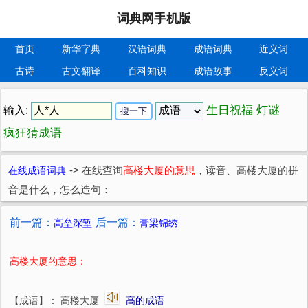
词典网手机版
首页
新华字典
汉语词典
成语词典
近义词
古诗
古文翻译
百科知识
成语故事
反义词
生日祝福
灯谜
输入:
疯狂猜成语
在线成语词典
->
在线查询
高楼大厦的意思
，读音、高楼大厦的拼
音是什么，怎么造句：
前一篇：
后一篇：
高垒深堑
膏梁锦绣
高楼大厦的意思：
【成语】： 高楼大厦
高的成语