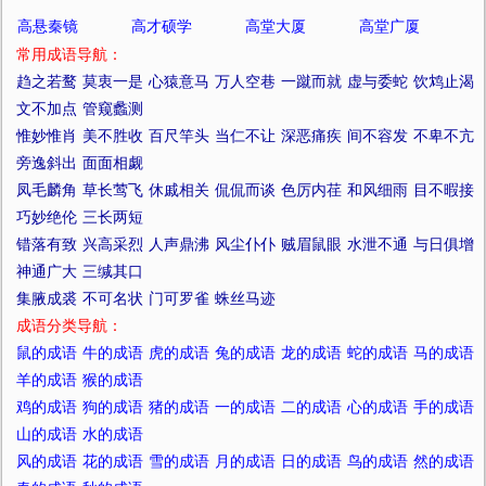
高悬秦镜
高才硕学
高堂大厦
高堂广厦
常用成语导航：
趋之若鹜
莫衷一是
心猿意马
万人空巷
一蹴而就
虚与委蛇
饮鸩止渴
文不加点
管窥蠡测
惟妙惟肖
美不胜收
百尺竿头
当仁不让
深恶痛疾
间不容发
不卑不亢
旁逸斜出
面面相觑
凤毛麟角
草长莺飞
休戚相关
侃侃而谈
色厉内荏
和风细雨
目不暇接
巧妙绝伦
三长两短
错落有致
兴高采烈
人声鼎沸
风尘仆仆
贼眉鼠眼
水泄不通
与日俱增
神通广大
三缄其口
集腋成裘
不可名状
门可罗雀
蛛丝马迹
成语分类导航：
鼠的成语
牛的成语
虎的成语
兔的成语
龙的成语
蛇的成语
马的成语
羊的成语
猴的成语
鸡的成语
狗的成语
猪的成语
一的成语
二的成语
心的成语
手的成语
山的成语
水的成语
风的成语
花的成语
雪的成语
月的成语
日的成语
鸟的成语
然的成语