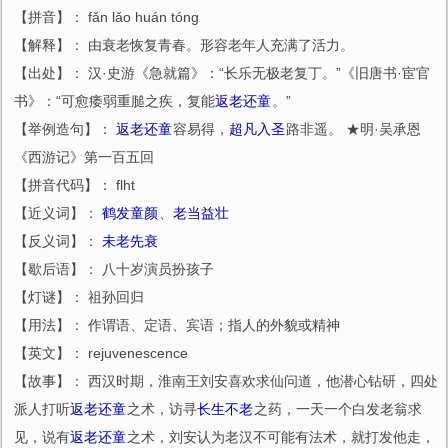
【拼音】： fǎn lǎo huán tóng
【解释】： 由衰老恢复青春。形容老年人充满了活力。
【出处】： 汉·史游《急就篇》：“长乐无极老复丁。”《旧唐书·宦官
书》：“可愈痿弱重膇之疾，复能
返老还童
。”
【举例造句】：
返老还童
容易得，
超凡入圣
路非遥。 ★明·吴承恩
《西游记》第一百五回
【拼音代码】： flht
【近义词】：
鹤发童颜
、
老当益壮
【反义词】：
未老先衰
【歇后语】： 八十岁演员扮孩子
【灯谜】： 祖孙回归
【用法】： 作谓语、定语、宾语；指人的外貌或精神
【英文】： rejuvenescence
【故事】： 西汉时期，淮南王刘安喜欢求仙问道，他潜心钻研，四处
派人打听
返老还童
之术，访寻
长生不老
之药，一天一个白发老翁求
见，说有
返老还童
之术，刘安认为老汉不可能有法术，就打发他走，