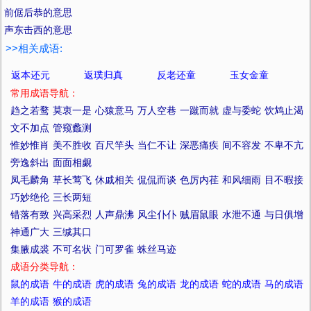
前倨后恭的意思
声东击西的意思
>>相关成语:
返本还元
返璞归真
反老还童
玉女金童
常用成语导航：
趋之若鹜
莫衷一是
心猿意马
万人空巷
一蹴而就
虚与委蛇
饮鸩止渴
文不加点
管窥蠡测
惟妙惟肖
美不胜收
百尺竿头
当仁不让
深恶痛疾
间不容发
不卑不亢
旁逸斜出
面面相觑
凤毛麟角
草长莺飞
休戚相关
侃侃而谈
色厉内荏
和风细雨
目不暇接
巧妙绝伦
三长两短
错落有致
兴高采烈
人声鼎沸
风尘仆仆
贼眉鼠眼
水泄不通
与日俱增
神通广大
三缄其口
集腋成裘
不可名状
门可罗雀
蛛丝马迹
成语分类导航：
鼠的成语
牛的成语
虎的成语
兔的成语
龙的成语
蛇的成语
马的成语
羊的成语
猴的成语