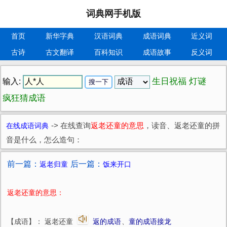
词典网手机版
首页
新华字典
汉语词典
成语词典
近义词
古诗
古文翻译
百科知识
成语故事
反义词
生日祝福
灯谜
输入:
疯狂猜成语
在线成语词典
->
在线查询
返老还童的意思
，读音、返老还童的拼
音是什么，怎么造句：
前一篇：
后一篇：
返老归童
饭来开口
返老还童的意思：
【成语】： 返老还童
返的成语
、
童的成语接龙