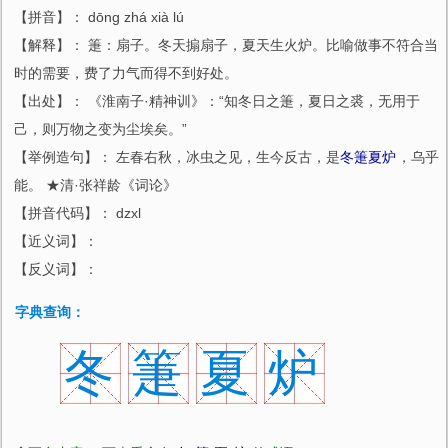
【拼音】： dōng zhá xià lú
【解释】： 箑：扇子。冬天搧扇子，夏天生火炉。比喻做事不符合当
时的需要，费了力气而得不到好处。
【出处】： 《淮南子·精神训》：“知冬日之箑，夏日之裘，无用于
己，则万物之变为尘埃矣。”
【举例造句】： 左春右秋，冰虫之见，生今反古，是
冬箑夏炉
，乌乎
能。 ★清·张祥龄《词论》
【拼音代码】： dzxl
【近义词】：
【反义词】：
字典查询：
冬
箑
夏
炉