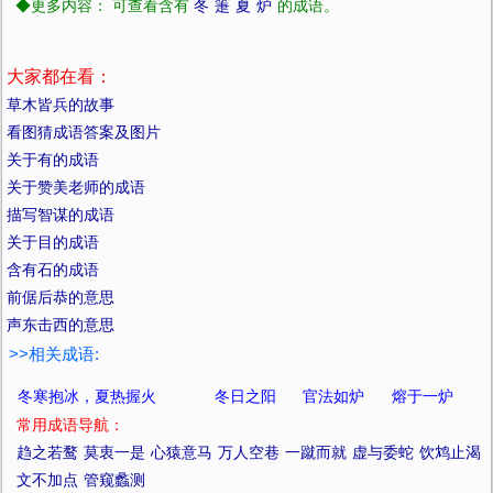
◆更多内容： 可查看含有
冬
箑
夏
炉
的成语。
大家都在看：
草木皆兵的故事
看图猜成语答案及图片
关于有的成语
关于赞美老师的成语
描写智谋的成语
关于目的成语
含有石的成语
前倨后恭的意思
声东击西的意思
>>相关成语:
冬寒抱冰，夏热握火
冬日之阳
官法如炉
熔于一炉
常用成语导航：
趋之若鹜
莫衷一是
心猿意马
万人空巷
一蹴而就
虚与委蛇
饮鸩止渴
文不加点
管窥蠡测