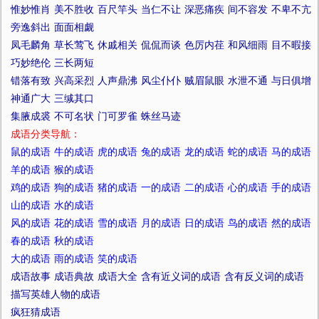
惟妙惟肖
美不胜收
百尺竿头
当仁不让
深恶痛疾
间不容发
不卑不亢
旁逸斜出
面面相觑
凤毛麟角
草长莺飞
休戚相关
侃侃而谈
色厉内荏
和风细雨
目不暇接
巧妙绝伦
三长两短
错落有致
兴高采烈
人声鼎沸
风尘仆仆
贼眉鼠眼
水泄不通
与日俱增
神通广大
三缄其口
集腋成裘
不可名状
门可罗雀
蛛丝马迹
成语分类导航：
鼠的成语
牛的成语
虎的成语
兔的成语
龙的成语
蛇的成语
马的成语
羊的成语
猴的成语
鸡的成语
狗的成语
猪的成语
一的成语
二的成语
心的成语
手的成语
山的成语
水的成语
风的成语
花的成语
雪的成语
月的成语
日的成语
鸟的成语
然的成语
春的成语
秋的成语
大的成语
雨的成语
笑的成语
成语故事
成语典故
成语大全
含有近义词的成语
含有反义词的成语
描写英雄人物的成语
疯狂猜成语