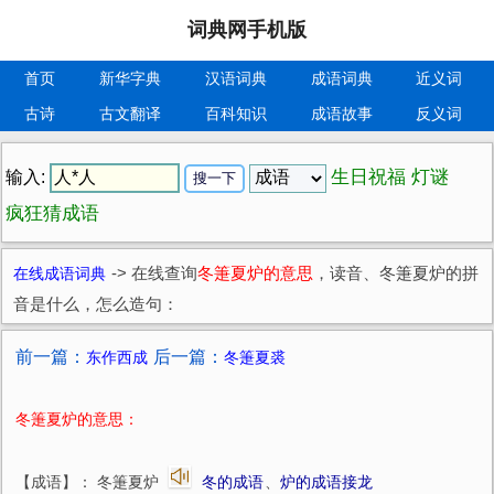
词典网手机版
首页
新华字典
汉语词典
成语词典
近义词
古诗
古文翻译
百科知识
成语故事
反义词
生日祝福
灯谜
输入:
疯狂猜成语
在线成语词典
->
在线查询
冬箑夏炉的意思
，读音、冬箑夏炉的拼
音是什么，怎么造句：
前一篇：
后一篇：
东作西成
冬箑夏裘
冬箑夏炉的意思：
【成语】： 冬箑夏炉
冬的成语
、
炉的成语接龙