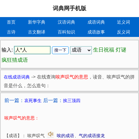
词典网手机版
首页
新华字典
汉语词典
成语词典
近义词
古诗
古文翻译
百科知识
成语故事
反义词
生日祝福
灯谜
输入:
疯狂猜成语
在线成语词典
->
在线查询
唉声叹气的意思
，读音、唉声叹气的拼
音是什么，怎么造句：
前一篇：
后一篇：
哀死事生
挨三顶四
唉声叹气的意思：
【成语】： 唉声叹气
唉的成语
、
气的成语接龙