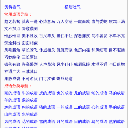
旁得香气
横眉吐气
常用成语导航：
趋之若鹜
莫衷一是
心猿意马
万人空巷
一蹴而就
虚与委蛇
饮鸩止渴
文不加点
管窥蠡测
惟妙惟肖
美不胜收
百尺竿头
当仁不让
深恶痛疾
间不容发
不卑不亢
旁逸斜出
面面相觑
凤毛麟角
草长莺飞
休戚相关
侃侃而谈
色厉内荏
和风细雨
目不暇接
巧妙绝伦
三长两短
错落有致
兴高采烈
人声鼎沸
风尘仆仆
贼眉鼠眼
水泄不通
与日俱增
神通广大
三缄其口
集腋成裘
不可名状
门可罗雀
蛛丝马迹
成语分类导航：
鼠的成语
牛的成语
虎的成语
兔的成语
龙的成语
蛇的成语
马的成语
羊的成语
猴的成语
鸡的成语
狗的成语
猪的成语
一的成语
二的成语
心的成语
手的成语
山的成语
水的成语
风的成语
花的成语
雪的成语
月的成语
日的成语
鸟的成语
然的成语