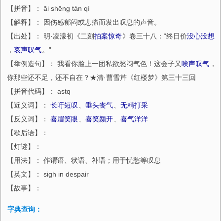
【拼音】： āi shēng tàn qì
【解释】： 因伤感郁闷或悲痛而发出叹息的声音。
【出处】： 明·凌濛初《二刻
拍案惊奇
》卷三十八：“终日价
没心没想
，
哀声叹气
。”
【举例造句】： 我看你脸上一团私欲愁闷气色！这会子又
唉声叹气
，
你那些还不足，还不自在？★清·曹雪芹《红楼梦》第三十三回
【拼音代码】： astq
【近义词】：
长吁短叹
、
垂头丧气
、
无精打采
【反义词】：
喜眉笑眼
、
喜笑颜开
、
喜气洋洋
【歇后语】：
【灯谜】：
【用法】： 作谓语、状语、补语；用于忧愁等叹息
【英文】： sigh in despair
【故事】：
字典查询：