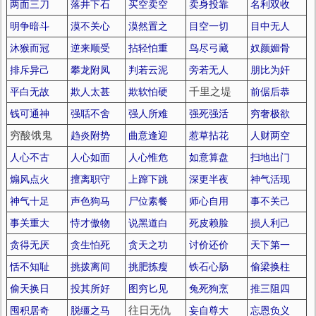
两面三刀
落井下石
买空卖空
卖身投靠
名利双收
明争暗斗
漠不关心
漠然置之
目空一切
目中无人
沐猴而冠
逆来顺受
拈轻怕重
鸟尽弓藏
奴颜媚骨
排斥异己
攀龙附凤
判若云泥
旁若无人
朋比为奸
平白无故
欺人太甚
欺软怕硬
千里之堤
前倨后恭
钱可通神
强聒不舍
强人所难
强死强活
穷奢极欲
穷酸饿鬼
趋炎附势
曲意逢迎
惹草拈花
人财两空
人心不古
人心如面
人心惟危
如意算盘
扫地出门
煽风点火
擅离职守
上蹿下跳
深更半夜
神气活现
神气十足
声色狗马
尸位素餐
师心自用
事不关己
事关重大
恃才傲物
说黑道白
死皮赖脸
损人利己
贪得无厌
贪生怕死
贪天之功
讨价还价
天下第一
恬不知耻
挑拨离间
挑肥拣瘦
铁石心肠
偷梁换柱
偷天换日
投其所好
图穷匕见
兔死狗烹
推三阻四
囤积居奇
脱缰之马
往日无仇
妄自尊大
忘恩负义