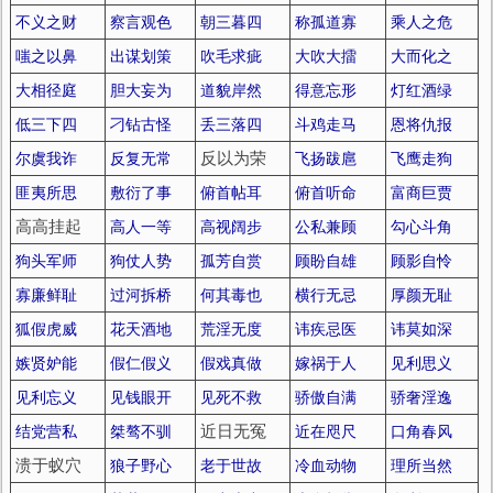
不义之财
察言观色
朝三暮四
称孤道寡
乘人之危
嗤之以鼻
出谋划策
吹毛求疵
大吹大擂
大而化之
大相径庭
胆大妄为
道貌岸然
得意忘形
灯红酒绿
低三下四
刁钻古怪
丢三落四
斗鸡走马
恩将仇报
尔虞我诈
反复无常
反以为荣
飞扬跋扈
飞鹰走狗
匪夷所思
敷衍了事
俯首帖耳
俯首听命
富商巨贾
高高挂起
高人一等
高视阔步
公私兼顾
勾心斗角
狗头军师
狗仗人势
孤芳自赏
顾盼自雄
顾影自怜
寡廉鲜耻
过河拆桥
何其毒也
横行无忌
厚颜无耻
狐假虎威
花天酒地
荒淫无度
讳疾忌医
讳莫如深
嫉贤妒能
假仁假义
假戏真做
嫁祸于人
见利思义
见利忘义
见钱眼开
见死不救
骄傲自满
骄奢淫逸
结党营私
桀骜不驯
近日无冤
近在咫尺
口角春风
溃于蚁穴
狼子野心
老于世故
冷血动物
理所当然