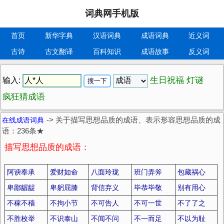
词典网手机版
首页
新华字典
汉语词典
成语词典
近义词
古诗
古文翻译
百科知识
成语故事
反义词
生日祝福
灯谜
输入:
疯狂猜成语
在线成语词典
->
关于描写思想品质的成语、表示形容思想品质的成
语：236条★
描写思想品质的成语：
阿谀奉承
爱财如命
八面玲珑
班门弄斧
包藏祸心
卑鄙龌龊
卑躬屈膝
背信弃义
毕恭毕敬
别有用心
不稼不穑
不拘小节
不可告人
不可一世
不了了之
不胜枚举
不识泰山
不闻不问
不一而足
不以为耻