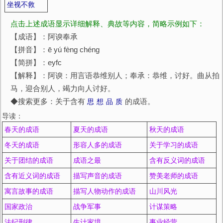
坐视不救
点击上述成语显示详细解释、典故等内容，简略示例如下：
【成语】：阿谀奉承
【拼音】：ē yú fèng chéng
【简拼】：eyfc
【解释】：阿谀：用言语恭维别人；奉承：恭维，讨好。曲从拍
马，迎合别人，竭力向人讨好。
◆搜索更多：关于含有
思
想
品
质
的成语。
导读：
春天的成语
夏天的成语
秋天的成语
冬天的成语
形容人多的成语
关于学习的成语
关于团结的成语
成语之最
含有反义词的成语
含有近义词的成语
描写声音的成语
赞美老师的成语
寓言故事的成语
描写人物动作的成语
山川风光
国家政治
战争军事
计谋策略
法纪刑律
生计家境
事业经营