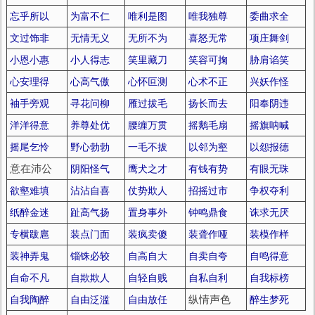
忘乎所以
为富不仁
唯利是图
唯我独尊
委曲求全
文过饰非
无情无义
无所不为
喜怒无常
项庄舞剑
小恩小惠
小人得志
笑里藏刀
笑容可掬
胁肩谄笑
心安理得
心高气傲
心怀叵测
心术不正
兴妖作怪
袖手旁观
寻花问柳
雁过拔毛
扬长而去
阳奉阴违
洋洋得意
养尊处优
腰缠万贯
摇鹅毛扇
摇旗呐喊
摇尾乞怜
野心勃勃
一毛不拔
以邻为壑
以怨报德
意在沛公
阴阳怪气
鹰犬之才
有钱有势
有眼无珠
欲壑难填
沾沾自喜
仗势欺人
招摇过市
争权夺利
纸醉金迷
趾高气扬
置身事外
钟鸣鼎食
诛求无厌
专横跋扈
装点门面
装疯卖傻
装聋作哑
装模作样
装神弄鬼
锱铢必较
自高自大
自卖自夸
自鸣得意
自命不凡
自欺欺人
自轻自贱
自私自利
自我标榜
自我陶醉
自由泛滥
自由放任
纵情声色
醉生梦死