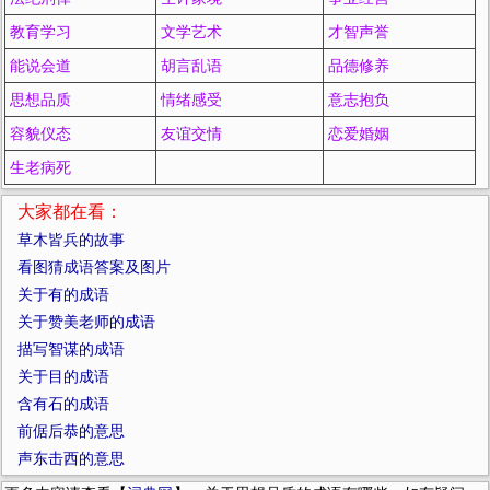
教育学习
文学艺术
才智声誉
能说会道
胡言乱语
品德修养
思想品质
情绪感受
意志抱负
容貌仪态
友谊交情
恋爱婚姻
生老病死
大家都在看：
草木皆兵的故事
看图猜成语答案及图片
关于有的成语
关于赞美老师的成语
描写智谋的成语
关于目的成语
含有石的成语
前倨后恭的意思
声东击西的意思