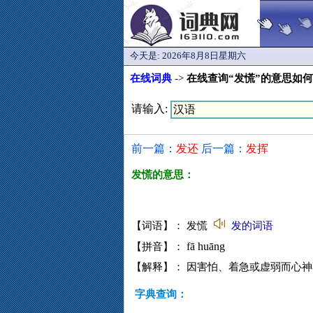
今天是:
2026年8月8日星期六
在线词典
->
在线查询“发慌”的意思如
请输入:
前一篇：
发还
后一篇：
发挥
发慌的意思：
【词语】： 发慌
发的词语
fā huāng
【拼音】：
【解释】： 因害怕、着急或虚弱而心
字典查询：