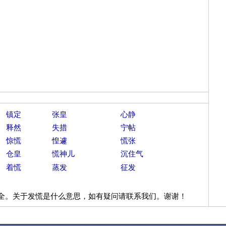
镇定
张皇
心静
释然
失措
宁帖
惊慌
惶遽
慌张
仓皇
慌神儿
沉住气
着慌
蒸发
征发
全。关于发慌是什么意思，如有疑问请联系我们。谢谢！