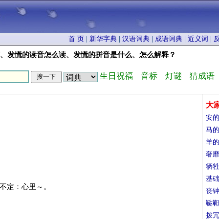
首 页
|
新华字典
|
汉语词典
|
成语词典
|
近义词
|
何、发慌的读音怎么读、发慌的拼音是什么、怎么解释？
生日祝福
音标
灯谜
猜成语
大
安
马
羊
奢
牺
基
神不定：心里～。
丧
鞑
拨