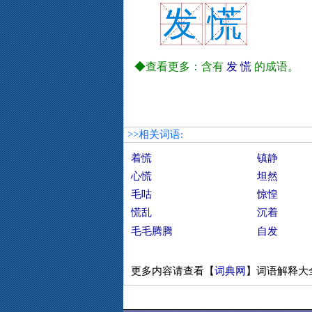
发
慌
◆查看更多：含有
发
慌
的成语。
>>相关词语:
着慌
镇静
心慌
坦然
毛咕
惊惶
慌乱
沉着
毛毛腾腾
自发
更多内容请查看【
词典网
】词语解释大