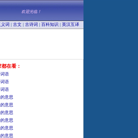
欢迎光临！
反义词
|
古文
|
古诗词
|
百科知识
|
英汉互译
家都在看：
的词语
的词语
的词语
靡的意思
牲的意思
础的意思
钟的意思
靼的意思
冗的意思