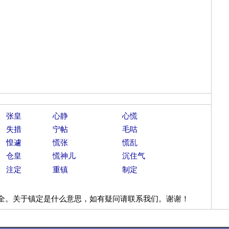
张皇
心静
心慌
失措
宁帖
毛咕
惶遽
慌张
慌乱
仓皇
慌神儿
沉住气
注定
重镇
制定
全。关于镇定是什么意思，如有疑问请联系我们。谢谢！