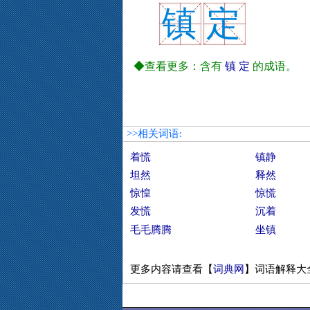
镇
定
◆查看更多：含有
镇
定
的成语。
>>相关词语:
着慌
镇静
坦然
释然
惊惶
惊慌
发慌
沉着
毛毛腾腾
坐镇
更多内容请查看【
词典网
】词语解释大