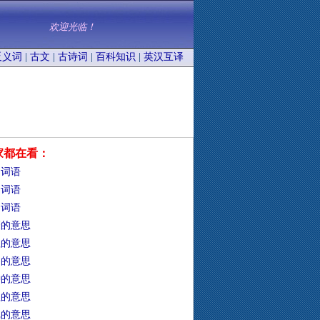
欢迎光临！
反义词
|
古文
|
古诗词
|
百科知识
|
英汉互译
家都在看：
的词语
的词语
的词语
靡的意思
牲的意思
础的意思
钟的意思
靼的意思
冗的意思