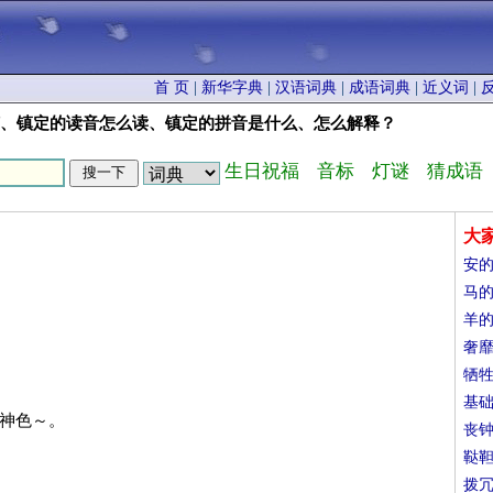
首 页
|
新华字典
|
汉语词典
|
成语词典
|
近义词
|
何、镇定的读音怎么读、镇定的拼音是什么、怎么解释？
生日祝福
音标
灯谜
猜成语
大
安
马
羊
奢
牺
基
：神色～。
丧
鞑
拨