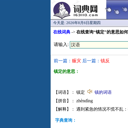
今天是:
2026年8月6日星期四
在线词典
->
在线查询“镇定”的意思如
请输入:
前一篇：
赈灾
后一篇：
镇反
镇定的意思：
【词语】： 镇定
镇的词语
zhèndìng
【拼音】：
【解释】： 遇到紧急的情况不慌不乱
字典查询：