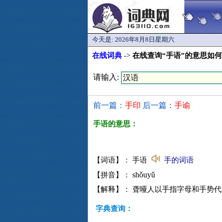
今天是:
2026年8月8日星期六
在线词典
->
在线查询“手语”的意思如
请输入:
前一篇：
手印
后一篇：
手谕
手语的意思：
【词语】： 手语
手的词语
shǒuyǔ
【拼音】：
【解释】： 聋哑人以手指字母和手势
字典查询：