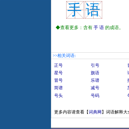
手
语
◆查看更多：含有
手
语
的成语。
>>相关词语:
正号
引号
星号
旗语
冒号
乐谱
简谱
减号
号头
号码
更多内容请查看【
词典网
】词语解释大