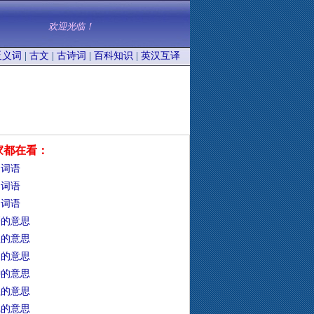
欢迎光临！
反义词
|
古文
|
古诗词
|
百科知识
|
英汉互译
家都在看：
的词语
的词语
的词语
靡的意思
牲的意思
础的意思
钟的意思
靼的意思
冗的意思