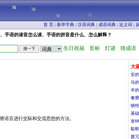
首 页
|
新华字典
|
汉语词典
|
成语词典
|
近义词
|
何、手语的读音怎么读、手语的拼音是什么、怎么解释？
生日祝福
音标
灯谜
猜成语
大
安
马
羊
奢
牺
基
代替语言进行交际和交流思想的方法。
丧
鞑
拨