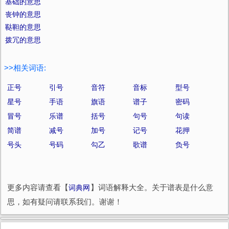
基础的意思
丧钟的意思
鞑靼的意思
拨冗的意思
>>相关词语:
正号
引号
音符
音标
型号
星号
手语
旗语
谱子
密码
冒号
乐谱
括号
句号
句读
简谱
减号
加号
记号
花押
号头
号码
勾乙
歌谱
负号
更多内容请查看【
词典网
】词语解释大全。关于谱表是什么意
思，如有疑问请联系我们。谢谢！