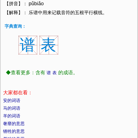
pǔbiǎo
【拼音】：
【解释】： 乐谱中用来记载音符的五根平行横线。
字典查询：
谱
表
◆查看更多：含有
的成语。
谱
表
大家都在看：
安的词语
马的词语
羊的词语
奢靡的意思
牺牲的意思