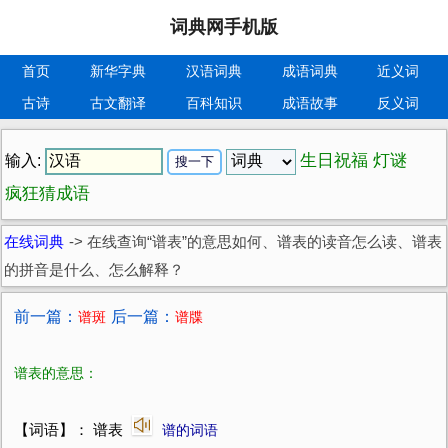
词典网手机版
首页
新华字典
汉语词典
成语词典
近义词
古诗
古文翻译
百科知识
成语故事
反义词
生日祝福
灯谜
输入:
疯狂猜成语
在线词典
->
在线查询“谱表”的意思如何、谱表的读音怎么读、谱表
的拼音是什么、怎么解释？
前一篇：
后一篇：
谱斑
谱牒
谱表的意思：
【词语】： 谱表
谱的词语