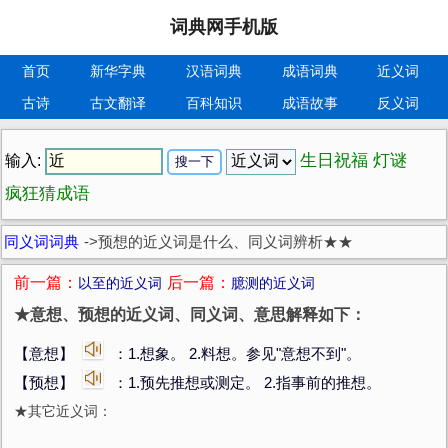
词典网手机版
首页
新华字典
汉语词典
成语词典
近义词
古诗
古文翻译
百科知识
成语故事
反义词
生日祝福
灯谜
输入:
疯狂猜成语
同义词词典
->
预想的近义词是什么、同义词辨析★★
前一篇：
后一篇：
以至的近义词
臆测的近义词
★意想、预想的近义词、同义词、意思解释如下：
【意想】
：1.想象。 2.料想。参见"意想不到"。
【预想】
：1.预先推想或测定。 2.指事前的推想。
★其它近义词：