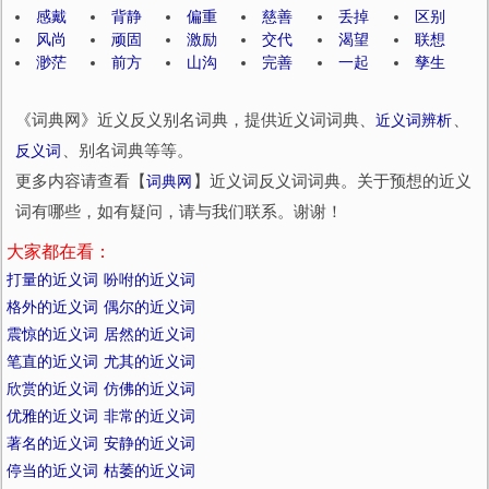
感戴
背静
偏重
慈善
丢掉
区别
风尚
顽固
激励
交代
渴望
联想
渺茫
前方
山沟
完善
一起
孳生
《词典网》近义反义别名词典，提供近义词词典、
近义词辨析
、
反义词
、别名词典等等。
更多内容请查看【
词典网
】近义词反义词词典。关于预想的近义
词有哪些，如有疑问，请与我们联系。谢谢！
大家都在看：
打量的近义词
吩咐的近义词
格外的近义词
偶尔的近义词
震惊的近义词
居然的近义词
笔直的近义词
尤其的近义词
欣赏的近义词
仿佛的近义词
优雅的近义词
非常的近义词
著名的近义词
安静的近义词
停当的近义词
枯萎的近义词