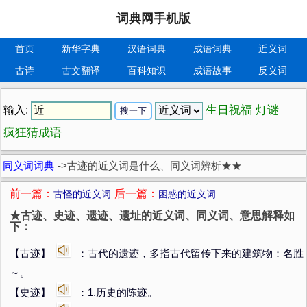
词典网手机版
首页
新华字典
汉语词典
成语词典
近义词
古诗
古文翻译
百科知识
成语故事
反义词
生日祝福
灯谜
输入:
疯狂猜成语
同义词词典
->
古迹的近义词是什么、同义词辨析★★
前一篇：
后一篇：
古怪的近义词
困惑的近义词
★古迹、史迹、遗迹、遗址的近义词、同义词、意思解释如
下：
【古迹】
：古代的遗迹，多指古代留传下来的建筑物：名胜
～。
【史迹】
：1.历史的陈迹。