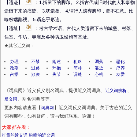
【遗迹】
：1.指留下的脚印。 2.指古代或旧时代的人和事物
遗留下来的痕迹。 3.犹遗墨。 4.谓行人遗弃脚印，毫不在意。比
喻极端鄙视。 5.谓忘乎形迹。
【遗址】
：考古学术语。古代人类遗留下来的城堡、村落、
住室、作坊、寺庙及各种防卫设施等基址。
★其它近义词：
办理
不禁
阐述
粗略
凋落
恶化
改期
过路
环抱
简朴
靠近
疗养
占据
欺凌
失节
调处
心机
友爱
《词典网》近义反义别名词典，提供近义词词典、
近义词辨析
、
反义词
、别名词典等等。
更多内容请查看【
词典网
】近义词反义词词典。关于古迹的近义
词有哪些，如有疑问，请与我们联系。谢谢！
大家都在看：
打量的近义词
吩咐的近义词