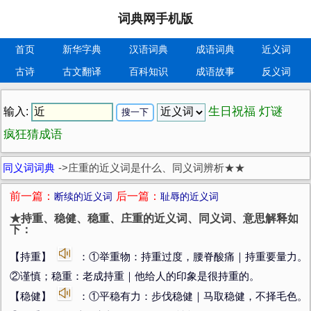
词典网手机版
首页
新华字典
汉语词典
成语词典
近义词
古诗
古文翻译
百科知识
成语故事
反义词
生日祝福
灯谜
输入:
疯狂猜成语
同义词词典
->
庄重的近义词是什么、同义词辨析★★
前一篇：
后一篇：
断续的近义词
耻辱的近义词
★持重、稳健、稳重、庄重的近义词、同义词、意思解释如
下：
【持重】
：①举重物：持重过度，腰脊酸痛｜持重要量力。
②谨慎；稳重：老成持重｜他给人的印象是很持重的。
【稳健】
：①平稳有力：步伐稳健｜马取稳健，不择毛色。