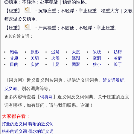
②稳重；不轻浮：处事稳健｜稳健的性格。
【稳重】
：沉静庄重；不轻浮：举止稳重｜稳重大方｜女教
师既温柔又稳重。
【庄重】
：严肃稳重；不随便，不轻浮：举止庄重。
★其它近义词：
饱尝
原形
迟疑
大度
呆板
妨碍
甘愿
关切
火候
逐渐
空洞
冷僻
目的
庆贺
十足
团聚
狭小
长于
《词典网》近义反义别名词典，提供近义词词典、
近义词辨析
、
反义词
、别名词典等等。
更多内容请查看【
词典网
】近义词反义词词典。关于庄重的近义
词有哪些，如有疑问，请与我们联系。谢谢！
大家都在看：
打量的近义词
吩咐的近义词
格外的近义词
偶尔的近义词