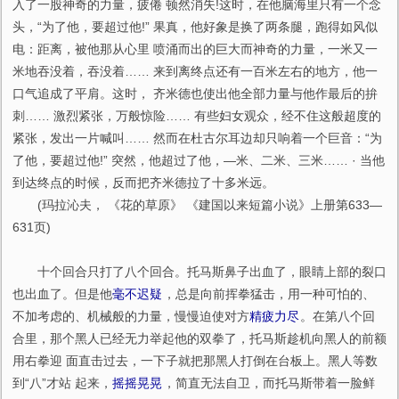
入了一股神奇的力量，疲倦 顿然消失!这时，在他脑海里只有一个念
头，“为了他，要超过他!” 果真，他好象是换了两条腿，跑得如风似
电：距离，被他那从心里 喷涌而出的巨大而神奇的力量，一米又一
米地吞没着，吞没着…… 来到离终点还有一百米左右的地方，他一
口气追成了平肩。这时， 齐米德也使出他全部力量与他作最后的拚
刺…… 激烈紧张，万般惊险…… 有些妇女观众，经不住这般超度的
紧张，发出一片喊叫…… 然而在杜古尔耳边却只响着一个巨音：“为
了他，要超过他!” 突然，他超过了他，—米、二米、三米…… · 当他
到达终点的时候，反而把齐米德拉了十多米远。
(玛拉沁夫， 《花的草原》 《建国以来短篇小说》上册第633—
631页)
十个回合只打了八个回合。托马斯鼻子出血了，眼睛上部的裂口
也出血了。但是他
毫不迟疑
，总是向前挥拳猛击，用一种可怕的、
不加考虑的、机械般的力量，慢慢迫使对方
精疲力尽
。在第八个回
合里，那个黑人已经无力举起他的双拳了，托马斯趁机向黑人的前额
用右拳迎 面直击过去，一下子就把那黑人打倒在台板上。黑人等数
到“八”才站 起来，
摇摇晃晃
，简直无法自卫，而托马斯带着一脸鲜