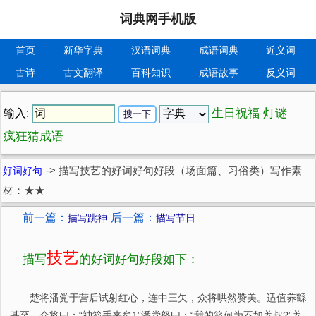
词典网手机版
首页
新华字典
汉语词典
成语词典
近义词
古诗
古文翻译
百科知识
成语故事
反义词
生日祝福
灯谜
输入:
疯狂猜成语
好词好句
->
描写技艺的好词好句好段（场面篇、习俗类）写作素
材：★★
前一篇：
后一篇：
描写跳神
描写节日
技艺
描写
的好词好句好段如下：
楚将潘党于营后试射红心，连中三矢，众将哄然赞美。适值养繇
基至，众将曰：“神箭手来矣1”潘党怒曰；“我的箭何为不如养叔?”养