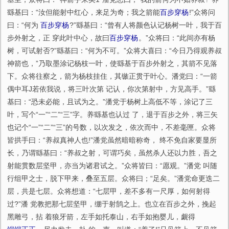
繇基曰：“汝但能射中红心，来足为奇；我之箭能
百步穿杨
!”众将问
曰：“何为
百步穿杨
?”繇基曰：“曾有人将颜色认记杨树一叶，我于百
步外射之，正 穿此叶中心，故曰
百步穿杨
。”众将曰：“此间亦有杨
树，可试射否?”繇基曰：“何为不可。”众将大喜曰：“今日乃得观养叔
神箭也，”乃取墨涂记杨枝一叶，使繇基于百步外射之，其箭不见落
下。众将往察之，箭为杨枝挂住，其镞正贯于叶心。潘党曰：“一箭
偶中耳J若依我说，将三叶次第 记认，你次第射中，方见高手。”繇
基曰：“恐未必能，且试为之。”潘党于杨树上高低不等，涂记了三
叶，写个“一”“二”“三”字。养繇基也认过 了，退于百步之外，将三矢
也记个“一”“二”“三”的号数，以次发之，依次而中，不差毫匣。众将
皆拱手曰：“养叔真神人也!”潘党虽然暗暗称奇， 终不免自家要显所
长，乃谓繇基曰：“养叔之射，可谓巧矣，虽然杀人还以力胜，吾之
射能贯数层坚甲，亦当为诸君试之。”众将皆曰：“愿观。”潘党 叫随
行组甲之士，脱下甲来，叠至五层。众将曰；“足矣。”潘党命更迭二
层，共是七层。众将想道：“七层甲，差不多有一尺厚，如何射得
过?”潘 党教把那七层坚甲，绷于射鹄之上。也立在百步之外，挽起
黑雕弓，拈 着狼牙箭，左手如托泰山，右手如抱婴儿，觑得