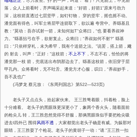
端端正正
，尽力发去。扑 的一声，叫道：“着了!”只见箭上，不见箭
落，众人上前看时，齐声喝采起来道：“好箭，好箭1”原来弓劲力
深，这枝箭直透过七层坚甲，如钉钉物， 穿的坚牢，摇也摇不动。
潘党面有得色，叫军士将层甲连箭取下，欲以遍 夸营中。养繇基且
教：“莫动：吾亦试射一箭，未知何如T”众将曰，“也 要看养叔神
力。”繇基拈弓在手，欲射复止。众将曰；“养叔如何不射?” 繇基
曰：“只依样穿札，未为希罕，我有个送箭之法。”说罢，搭上箭，飕
的 射去，叫声：“正好：”这枝箭；
不上不下
，不左不右，恰恰的将
潘党那一枝 箭，兜底送出布鹄那边去了。繇基这枝箭，依旧穿于层
甲孔内。众将看时，无不吐舌。潘党方才心服，叹曰，“养叔妙手，
吾不及也广
(冯梦龙 蔡元放：《东周列国志》第522—523页)
老头子又点点头，拾起家伙来。 王三胜弩着眼，抖着枪，脸上
十分难看。 老头子的黑眼珠更深更小了，象两个香火头，随着面前
的枪尖儿 转，王三胜忽然觉得不舒服，那俩黑眼珠似乎要把枪尖吸
进去I四外已 围得
风雨不透
，大家都觉出老头子确是有威。为躲那对
眼睛，王三胜耍了个枪花。老头子的黄胡子一动：“请.”王三胜一扣