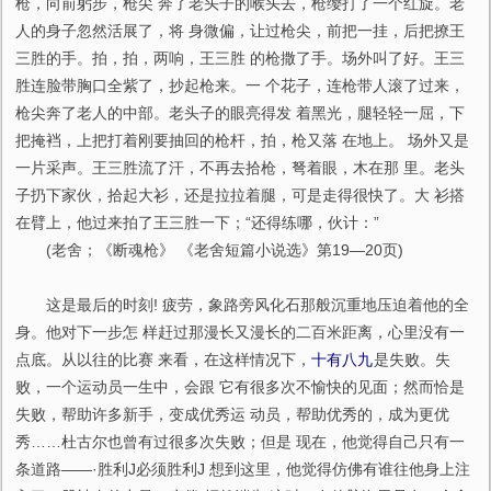
枪，向前躬步，枪尖 奔了老头子的喉头去，枪缨打了一个红旋。老
人的身子忽然活展了，将 身微偏，让过枪尖，前把一挂，后把撩王
三胜的手。拍，拍，两响，王三胜 的枪撒了手。场外叫了好。王三
胜连脸带胸口全紫了，抄起枪来。一 个花子，连枪带人滚了过来，
枪尖奔了老人的中部。老头子的眼亮得发 着黑光，腿轻轻一屈，下
把掩裆，上把打着刚要抽回的枪杆，拍，枪又落 在地上。 场外又是
一片采声。王三胜流了汗，不再去拾枪，弩着眼，木在那 里。老头
子扔下家伙，拾起大衫，还是拉拉着腿，可是走得很快了。大 衫搭
在臂上，他过来拍了王三胜一下；“还得练哪，伙计：”
(老舍；《断魂枪》 《老舍短篇小说选》第19—20页)
这是最后的时刻! 疲劳，象路旁风化石那般沉重地压迫着他的全
身。他对下一步怎 样赶过那漫长又漫长的二百米距离，心里没有一
点底。从以往的比赛 来看，在这样情况下，
十有八九
是失败。失
败，一个运动员一生中，会跟 它有很多次不愉快的见面；然而恰是
失败，帮助许多新手，变成优秀运 动员，帮助优秀的，成为更优
秀……杜古尔也曾有过很多次失败；但是 现在，他觉得自己只有一
条道路——·胜利J必须胜利J 想到这里，他觉得仿佛有谁往他身上注