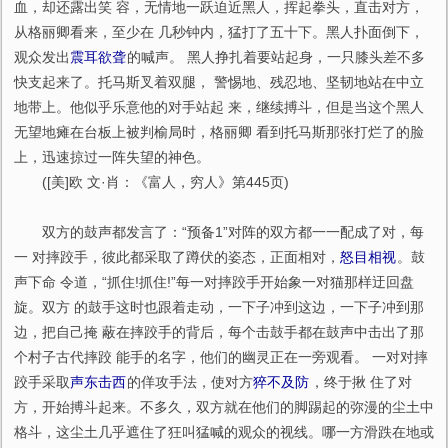
血，却还露出笑 容，无情地一跃迫近黑人，挥起拳头，直击对方，
从格丽卿看来，至少在 几秒钟内，猛打了五十下。黑人扑面倒下，
观众发出
震耳欲聋
的喊声。 黑人挣扎着要站起身，一只膝头差不多
快支起来了。托马斯叉着双腿， 警惕地、残忍地、坚韧地站在中立
地带上。他似乎乐意他的对手站起 来，继续搏斗，但是当这个黑人
无望地瘫在台板上被判榆局时，格丽卿 看到托马斯那张打烂了的脸
上，迅速掠过一阵失望的神色。
([美]欧 文·肖：《富人，穷人》第445页)
双方的鼓声都发言了：“预备1”对阵的双方都一一配成了对，每
一 对摔跤手，彼此都采取了蹲伏的姿态，正面相对，
怒目相视
。鼓
声下命 令道，“抓住!抓住!”每一对摔跤手开始象一对猫那样迂回盘
旋。双方 的鼓手这时也跟着走动，一下子冲到这边，一下子冲到那
边，把自己掩 蔽在摔跤手的背后，每个击鼓手都在鼓声中击出了那
个村子古代摔跤 能手的名字，他们的幽灵正在一旁观看。 一对对摔
跤手采取
声东击西
的佯攻手法，使对方
猝不及防
，终于揪 住了对
方，开始搏斗起来。不多久，双方就在他们的脚踢起的弥漫的尘土中
格斗，这尘土几乎遮住了狂叫猛喊的观众的视线。哪一方滑跌在地或