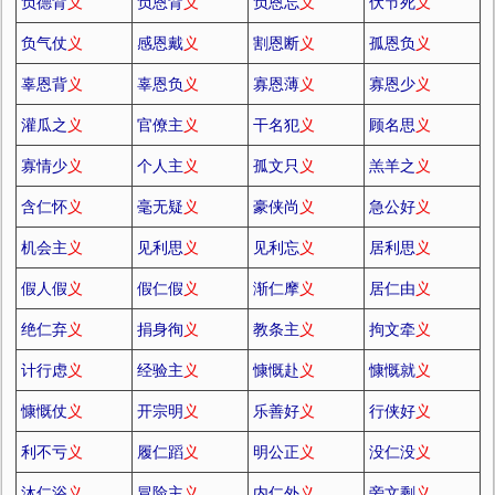
负德背
义
负恩背
义
负恩忘
义
伏节死
义
负气仗
义
感恩戴
义
割恩断
义
孤恩负
义
辜恩背
义
辜恩负
义
寡恩薄
义
寡恩少
义
灌瓜之
义
官僚主
义
干名犯
义
顾名思
义
寡情少
义
个人主
义
孤文只
义
羔羊之
义
含仁怀
义
毫无疑
义
豪侠尚
义
急公好
义
机会主
义
见利思
义
见利忘
义
居利思
义
假人假
义
假仁假
义
渐仁摩
义
居仁由
义
绝仁弃
义
捐身徇
义
教条主
义
拘文牵
义
计行虑
义
经验主
义
慷慨赴
义
慷慨就
义
慷慨仗
义
开宗明
义
乐善好
义
行侠好
义
利不亏
义
履仁蹈
义
明公正
义
没仁没
义
沐仁浴
义
冒险主
义
内仁外
义
旁文剩
义