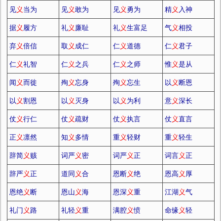
见
义
当为
见
义
敢为
见
义
勇为
精
义
入神
据
义
履方
礼
义
廉耻
礼
义
生富足
气
义
相投
弃
义
倍信
取
义
成仁
仁
义
道德
仁
义
君子
仁
义
礼智
仁
义
之兵
仁
义
之师
惟
义
是从
闻
义
而徙
殉
义
忘身
殉
义
忘生
以
义
断恩
以
义
割恩
以
义
灭身
以
义
为利
意
义
深长
仗
义
行仁
仗
义
疏财
仗
义
执言
仗
义
直言
正
义
凛然
知
义
多情
重
义
轻财
重
义
轻生
辞简
义
赅
词严
义
密
词严
义
正
词言
义
正
辞严
义
正
道同
义
合
恩断
义
绝
恩高
义
厚
恩绝
义
断
恩山
义
海
恩深
义
重
江湖
义
气
礼门
义
路
礼轻
义
重
满腔
义
愤
命缘
义
轻