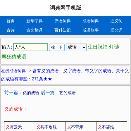
词典网手机版
首页
新华字典
汉语词典
成语词典
近义词
古诗
古文翻译
百科知识
成语故事
反义词
生日祝福
灯谜
输入:
疯狂猜成语
在线成语词典
->
含有义的成语、义字成语、带义字的成语、关于义
的成语有哪些：271条★★
前一篇：
后一篇：
亿的成语
艺的成语
义的成语：
义
薄云天
义
兵不攻服
义
不背亲
义
不辞难