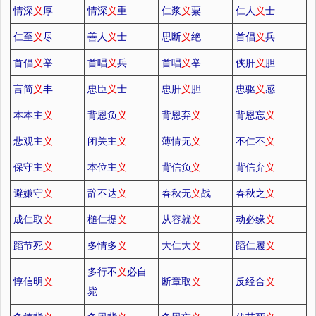
情深
义
厚
情深
义
重
仁浆
义
粟
仁人
义
士
仁至
义
尽
善人
义
士
思断
义
绝
首倡
义
兵
首倡
义
举
首唱
义
兵
首唱
义
举
侠肝
义
胆
言简
义
丰
忠臣
义
士
忠肝
义
胆
忠驱
义
感
本本主
义
背恩负
义
背恩弃
义
背恩忘
义
悲观主
义
闭关主
义
薄情无
义
不仁不
义
保守主
义
本位主
义
背信负
义
背信弃
义
避嫌守
义
辞不达
义
春秋无
义
战
春秋之
义
成仁取
义
槌仁提
义
从容就
义
动必缘
义
蹈节死
义
多情多
义
大仁大
义
蹈仁履
义
多行不
义
必自
惇信明
义
断章取
义
反经合
义
毙