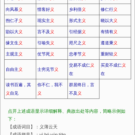
向风慕
义
惜客好
义
乡利倍
义
修仁行
义
煦仁孑
义
现实主
义
形式主
义
晓以大
义
勖以大
义
言不及
义
引经据
义
有情有
义
缘文生
义
引喻失
义
咫尺之
义
遵道秉
义
主观主
义
仗节死
义
忠孝节
义
重财轻
义
交易不成仁
义
买卖不成仁
义
自由主
义
士穷见节
义
在
在
读书百遍，其
你不仁，我不
群居终日，言
义
自见
义
不及
义
点开上述成语显示详细解释、典故出处等内容，简略示例如
下：
【成语词目】：义薄云天
【成语拼音】：yì bó yún tiān