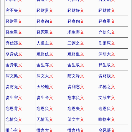
穷不失
义
轻财贵
义
轻财好
义
轻财仗
义
轻财重
义
轻身徇
义
轻身殉
义
轻身重
义
轻生重
义
轻死重
义
求生害
义
弃信忘
义
弃信违
义
人道主
义
三谏之
义
伤廉愆
义
杀身成
义
疏财仗
义
疏财重
义
深明大
义
舍身取
义
舍生存
义
舍生取
义
释生取
义
深文奥
义
深文大
义
随文释
义
贪财贱
义
贪财无
义
天经地
义
贪利忘
义
绨袍之
义
贪生害
义
贪生舍
义
忘本负
义
文牍主
义
忘恩背
义
忘恩负
义
忘恩失
义
违恩负
义
忘情负
义
无情无
义
望文生
义
唯物主
义
唯心主
义
微言大
义
微言精
义
乡风慕
义