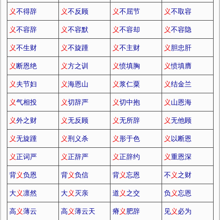
义
不得辞
义
不反顾
义
不屈节
义
不取容
义
不容辞
义
不容默
义
不容却
义
不容隐
义
不生财
义
不旋踵
义
不主财
义
胆忠肝
义
断恩绝
义
方之训
义
愤填胸
义
愤填膺
义
夫节妇
义
海恩山
义
浆仁粟
义
结金兰
义
气相投
义
切辞严
义
切中抱
义
山恩海
义
外之财
义
无反顾
义
无所辞
义
无他顾
义
无旋踵
义
刑义杀
义
形于色
义
以断恩
义
正词严
义
正辞严
义
正辞约
义
重恩深
背
义
负恩
背
义
负信
背
义
忘恩
不
义
之财
大
义
凛然
大
义
灭亲
道
义
之交
负
义
忘恩
高
义
薄云
高
义
薄云天
瘠
义
肥辞
见
义
必为