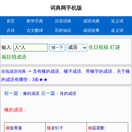
词典网手机版
首页
新华字典
汉语词典
成语词典
近义词
古诗
古文翻译
百科知识
成语故事
反义词
生日祝福
灯谜
输入:
疯狂猜成语
在线成语词典
->
含有橡的成语、橡字成语、带橡字的成语、关于橡
的成语有哪些：3条★★
前一篇：
后一篇：
像的成语
肖的成语
橡的成语：
橡
饭菁羹
橡
皮钉子
橡
茹藿歠