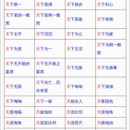
天
下第一
天
下鼎沸
天
下独步
天
下归心
天
下老鸹一般
天
下老鸦一般
天
下莫敌
天
下奇闻
黑
黑
天
下太平
天
下滔滔
天
下为公
天
下为家
天
下乌鸦一般
天
下为笼
天
下为一
天
下文宗
黑
天
下无不散的
天
下无不散之
天
下无敌
天
下无难事
宴席
宴席
天
下兴亡，匹
天
下无双
天
下匈匈
天
下汹汹
夫有责
天
下恟恟
天
下一家
天
相吉人
天
香国色
天
悬地隔
天
旋地转
天
涯比邻
天
涯地角
天
涯海角
天
涯若比邻
天
涯咫尺
天
摇地动