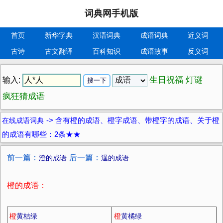
词典网手机版
首页
新华字典
汉语词典
成语词典
近义词
古诗
古文翻译
百科知识
成语故事
反义词
生日祝福
灯谜
输入:
疯狂猜成语
在线成语词典
->
含有橙的成语、橙字成语、带橙字的成语、关于橙
的成语有哪些：2条★★
前一篇：
后一篇：
澄的成语
逞的成语
橙的成语：
橙
黄桔绿
橙
黄橘绿