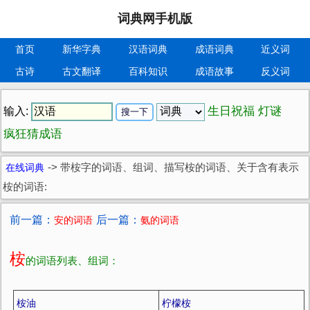
词典网手机版
首页
新华字典
汉语词典
成语词典
近义词
古诗
古文翻译
百科知识
成语故事
反义词
生日祝福
灯谜
输入:
疯狂猜成语
在线词典
->
带桉字的词语、组词、描写桉的词语、关于含有表示
桉的词语:
前一篇：
后一篇：
安的词语
氨的词语
桉
的词语列表、组词：
桉油
柠檬桉