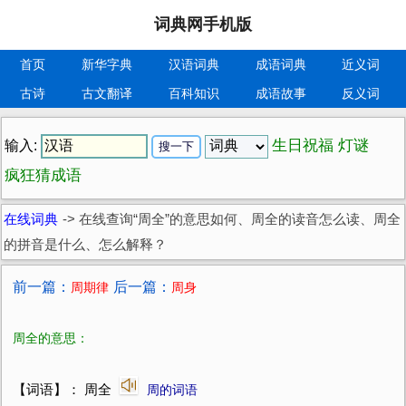
词典网手机版
首页
新华字典
汉语词典
成语词典
近义词
古诗
古文翻译
百科知识
成语故事
反义词
生日祝福
灯谜
输入:
疯狂猜成语
在线词典
->
在线查询“周全”的意思如何、周全的读音怎么读、周全
的拼音是什么、怎么解释？
前一篇：
后一篇：
周期律
周身
周全的意思：
【词语】： 周全
周的词语