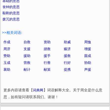
基础的意思
丧钟的意思
鞑靼的意思
拨冗的意思
>>相关词语:
作成
自救
资助
助威
周恤
周济
支援
拯救
赈济
增援
赞助
援助
援手
援救
圆成
玉成
营救
行善
行好
协助
襄助
献计
献策
提携
声援
更多内容请查看【
词典网
】词语解释大全。关于周全是什么意
思，如有疑问请联系我们。谢谢！