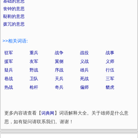
基础的意思
丧钟的意思
鞑靼的意思
拨冗的意思
>>相关词语:
驻军
重兵
战争
战役
战事
援军
友军
翼侧
义战
义师
疑兵
野战
序战
雄兵
行伍
巷战
卫队
天兵
死战
三军
热战
枪杆
奇兵
偏师
貔虎
更多内容请查看【
词典网
】词语解释大全。关于雄师是什么意
思，如有疑问请联系我们。谢谢！