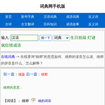
词典网手机版
首页
新华字典
汉语词典
成语词典
近义词
古诗
古文翻译
百科知识
成语故事
反义词
生日祝福
灯谜
输入:
疯狂猜成语
在线词典
->
在线查询“雄师”的意思如何、雄师的读音怎么读、雄师
的拼音是什么、怎么解释？
前一篇：
后一篇：
雄蕊
雄图
雄师的意思：
【词语】： 雄师
雄的词语