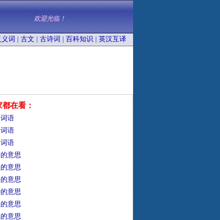
欢迎光临！
反义词
|
古文
|
古诗词
|
百科知识
|
英汉互译
家都在看：
的词语
的词语
的词语
靡的意思
牲的意思
础的意思
钟的意思
靼的意思
冗的意思