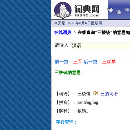
今天是:
2026年8月6日星期四
在线词典
->
在线查询“三棱镜”的意思
请输入:
前一篇：
三军
后一篇：
三联单
三棱镜的意思：
【词语】： 三棱镜
三的词语
sānléngjìng
【拼音】：
【解释】： 棱镜。
字典查询：