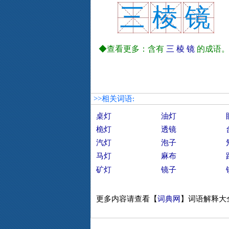
三
棱
镜
◆查看更多：含有
三
棱
镜
的成语
>>相关词语:
桌灯
油灯
桅灯
透镜
汽灯
泡子
马灯
麻布
矿灯
镜子
更多内容请查看【
词典网
】词语解释大