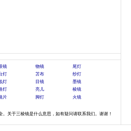
。
眼镜
物镜
尾灯
台灯
苫布
纱灯
氖灯
目镜
墨镜
路灯
亮儿
棱镜
镜片
脚灯
火镜
全。关于三棱镜是什么意思，如有疑问请联系我们。谢谢！