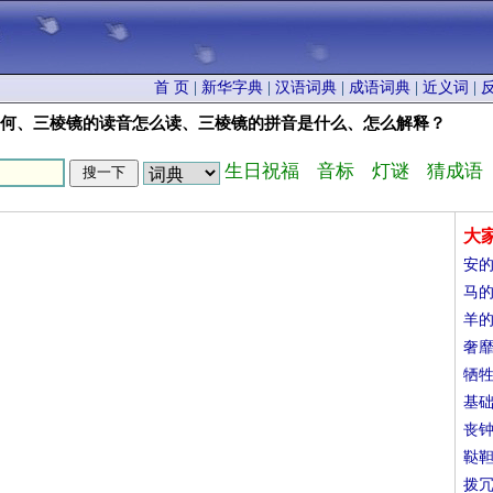
首 页
|
新华字典
|
汉语词典
|
成语词典
|
近义词
|
如何、三棱镜的读音怎么读、三棱镜的拼音是什么、怎么解释？
生日祝福
音标
灯谜
猜成语
大
安
马
羊
奢
牺
基
丧
鞑
拨