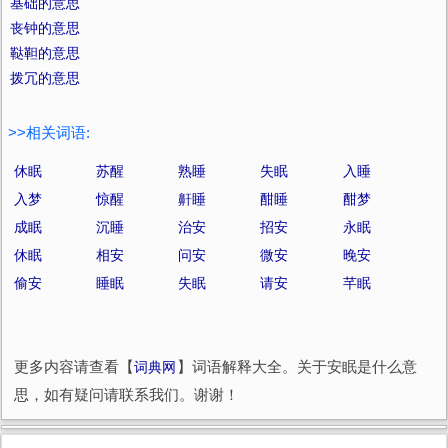
基础的意思
丧钟的意思
鞑靼的意思
拨冗的意思
>>相关词语:
休眠
苏醒
熟睡
失眠
入睡
入梦
惊醒
鼾睡
酣睡
酣梦
成眠
沉睡
治安
招安
永眠
休眠
相安
问安
微安
晚安
偷安
睡眠
失眠
请安
芊眠
更多内容请查看【
词典网
】词语解释大全。关于安眠是什么意
思，如有疑问请联系我们。谢谢！