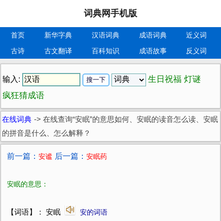
词典网手机版
首页
新华字典
汉语词典
成语词典
近义词
古诗
古文翻译
百科知识
成语故事
反义词
生日祝福
灯谜
输入:
疯狂猜成语
在线词典
->
在线查询“安眠”的意思如何、安眠的读音怎么读、安眠
的拼音是什么、怎么解释？
前一篇：
后一篇：
安谧
安眠药
安眠的意思：
【词语】： 安眠
安的词语