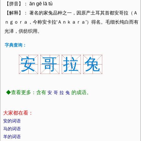
ān ɡē lā tù
【拼音】：
【解释】： 著名的家兔品种之一，因原产土耳其首都安哥拉（Ａ
ｎｇｏｒａ，今称安卡拉‘Ａｎｋａｒａ’）得名。毛细长纯白而有
光泽，供纺织用。
字典查询：
安
哥
拉
兔
◆查看更多：含有
的成语。
安
哥
拉
兔
大家都在看：
安的词语
马的词语
羊的词语