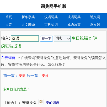
词典网手机版
首页
新华字典
汉语词典
成语词典
近义词
古诗
古文翻译
百科知识
成语故事
反义词
生日祝福
灯谜
输入:
疯狂猜成语
在线词典
->
在线查询“安哥拉兔”的意思如何、安哥拉兔的读音怎么
读、安哥拉兔的拼音是什么、怎么解释？
前一篇：
后一篇：
安抚
安好
安哥拉兔的意思：
【词语】： 安哥拉兔
安的词语