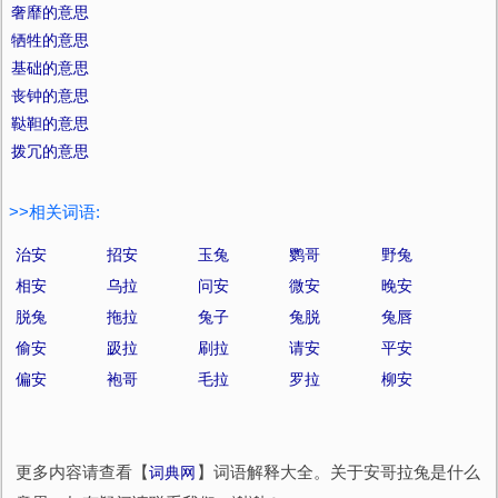
奢靡的意思
牺牲的意思
基础的意思
丧钟的意思
鞑靼的意思
拨冗的意思
>>相关词语:
治安
招安
玉兔
鹦哥
野兔
相安
乌拉
问安
微安
晚安
脱兔
拖拉
兔子
兔脱
兔唇
偷安
趿拉
刷拉
请安
平安
偏安
袍哥
毛拉
罗拉
柳安
更多内容请查看【
词典网
】词语解释大全。关于安哥拉兔是什么