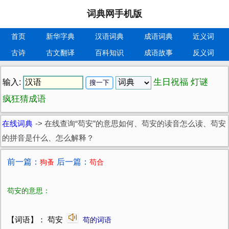
词典网手机版
首页
新华字典
汉语词典
成语词典
近义词
古诗
古文翻译
百科知识
成语故事
反义词
生日祝福
灯谜
输入:
疯狂猜成语
在线词典
->
在线查询“苟安”的意思如何、苟安的读音怎么读、苟安
的拼音是什么、怎么解释？
前一篇：
后一篇：
狗蚤
苟合
苟安的意思：
【词语】： 苟安
苟的词语