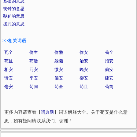
基础的意思
丧钟的意思
鞑靼的意思
拨冗的意思
>>相关词语:
瓦全
偷生
偷懒
偷安
苟全
苟且
苟活
躲懒
治安
招安
相安
问安
微安
晚安
偷安
请安
平安
偏安
柳安
建安
毫安
苟同
苟全
苟且
苟简
更多内容请查看【
词典网
】词语解释大全。关于苟安是什么意
思，如有疑问请联系我们。谢谢！