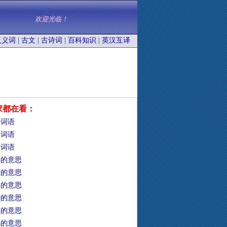
欢迎光临！
反义词
|
古文
|
古诗词
|
百科知识
|
英汉互译
家都在看：
的词语
的词语
的词语
靡的意思
牲的意思
础的意思
钟的意思
靼的意思
冗的意思