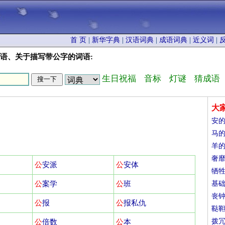
首 页
|
新华字典
|
汉语词典
|
成语词典
|
近义词
|
语、关于描写带公字的词语:
生日祝福
音标
灯谜
猜成语
大
安
马
羊
奢
公
安派
公
安体
牺
公
案学
公
班
基
丧
公
报
公
报私仇
鞑
拨
公
倍数
公
本