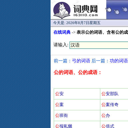
今天是:
2026年8月7日星期五
在线词典
->
表示公的词语、含有公的成
请输入:
前一篇：
弓的词语
后一篇：
功的词语
公的词语、公的成语：
公
安
公
安部队
公
案
公
案传奇
公
班衙
公
办
公
报私雠
公
倍式