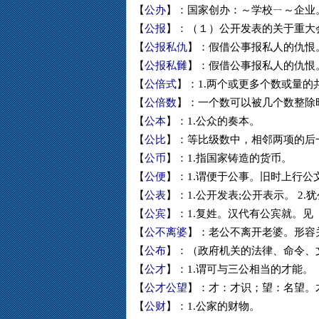
【
公办
】：国家创办：～学校ㄧ～企业
【
公报
】：（１）公开发表的关于重大会
【
公报私仇
】：假借公事报私人的仇恨
【
公报私雠
】：假借公事报私人的仇恨
【
公倍式
】：1.两个或更多个数或量的
【
公倍数
】：一个数可以被几个数整除时
【
公本
】：1.公众的奏本。
【
公比
】：等比级数中，相邻两项的后一
【
公币
】：1.指国家铸造的货币。
【
公便
】：1.谓便于公事。旧时上行公
【
公表
】：1.公开发表;公开表示。 2.
【
公宾
】：1.复姓。汉代有公宾就。见
【
公不离婆
】：老公不离开老婆。形容
【
公布
】：（政府机关的法律、命令、文
【
公才
】：1.谓可与三公相当的才能。
【
公才公望
】：才：才识；望：名望。
【
公财
】：1.公家的财物。