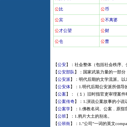
公
比
公
币
公
宾
公
不离婆
公
才公望
公
财
公
仓
公
曹
【
公安
】：社会整体（包括社会秩序、
【
公安部队
】：国家武装力量的一部分，
【
公安派
】：明代后期的文学流派。以袁
【
公安体
】：1.明代后期公安派所倡导
【
公案
】：（１）旧时指官吏审理案件时
【
公案传奇
】：1.演说公案故事的小说
【
公案学
】：1.佛教名词。公案﹐原指
【
公班
】：1.鸦片大土的别名。
【
公班衙
】：1."公司"一词的英文comp