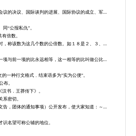
。
议的决议、国际谈判的进展、国际协议的成立、军...
。
。同“公报私仇”。
共有倍数。
，称该数为这几个数的公倍数。如１８是２、３、...
项与前一项的比永远相等，这一相等的比叫做公比...
文的一种行文格式﹐结束语多为"实为公便"。
犹公布。
《汉书．王莽传下》。
关系密切。
告，团体的通知事项）公开发布，使大家知道：～...
才识名望可称公辅的地位。