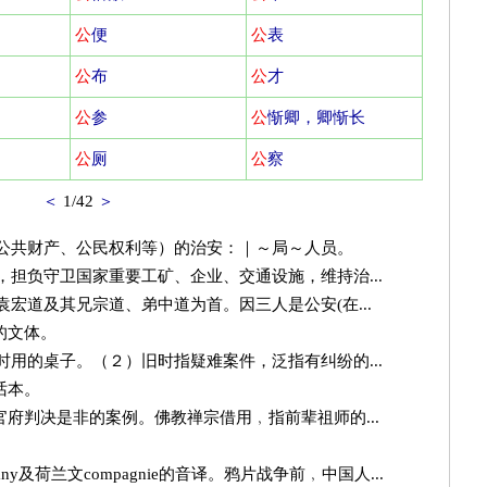
公
便
公
表
公
布
公
才
公
参
公
惭卿，卿惭长
公
厕
公
察
＜
1/42
＞
公共财产、公民权利等）的治安：｜～局～人员。
担负守卫国家重要工矿、企业、交通设施，维持治...
宏道及其兄宗道、弟中道为首。因三人是公安(在...
的文体。
用的桌子。（２）旧时指疑难案件，泛指有纠纷的...
话本。
官府判决是非的案例。佛教禅宗借用﹐指前辈祖师的...
any及荷兰文compagnie的音译。鸦片战争前﹐中国人...