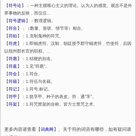
【
符号论
】：一种主观唯心主义的理论。认为人的感觉、观念不是外
界事物的反映，而仅仅...
【
符号逻辑
】：数理逻辑。
【
符合
】：（数量、形状、情节等）相合。
【
符劾
】：1.克制鬼神的符咒。
【
符虎
】：1.即铜虎符。汉制﹐朝廷授予郡守铜虎符﹑竹使符﹐后因
以指州郡长官的职权。...
【
符扈
】：1.桔梗的别名。
【
符蔰
】：1.见"符扈"。
【
符会
】：1.符合。
【
符籍
】：1.符伍与名籍。
【
符记
】：1.符号;标记。
【
符甲
】：1.犹孚甲。种子的表皮。符﹐通"孚"。
【
符架
】：1.符咒禁架的合称。皆方士禁咒之术。
更多内容请查看【
词典网
】。关于符的词语有哪些，如有疑问请