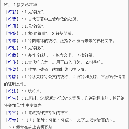
容。 4.指文艺才华...
【
符彩
】：1.见"符采"。
【
符曹
】：1.古代官署中主管印信的处所。
【
符册
】：1.见"符策"。
【
符策
】：1.亦作"符册"。 2.符契简策。
【
符谶
】：1.符图谶纬的统称。泛指各种预言未来的神秘文书。
【
符勅
】：1.见"符敕"。
【
符敕
】：1.亦作"符勅"。 2.敕命文书。 3.指符箓。
【
符传
】：1.古代符信之一。用于出入门关。 2.指兵符。
【
符袋
】：1.挂在小孩颈上的布制袋形护身符。
【
符牒
】：1.符移关牒等公文的统称。 2.官符和度牒。官府给予僧道
的证明文件。
【
符法
】：1.犹符术。
【
符告
】：1.唐制﹐定期通过考试铨选官员﹐凡达到标准的﹐朝廷给
符并加盖"尚书吏部告...
【
符官
】：1.道教指守护符箓的神官。
【
符号
】：（１）记号；标记：标点～｜文字是记录语言的～。
（２）佩带在身上表明职别...