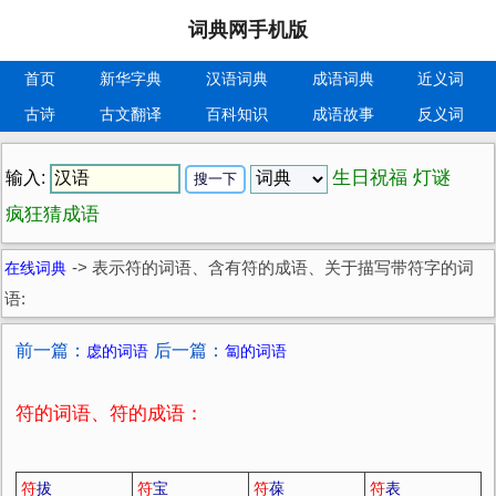
词典网手机版
首页
新华字典
汉语词典
成语词典
近义词
古诗
古文翻译
百科知识
成语故事
反义词
生日祝福
灯谜
输入:
疯狂猜成语
在线词典
->
表示符的词语、含有符的成语、关于描写带符字的词
语:
前一篇：
后一篇：
虙的词语
匐的词语
符的词语、符的成语：
符
拔
符
宝
符
葆
符
表