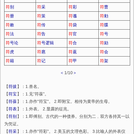
符
别
符
采
符
彩
符
曹
符
册
符
策
符
谶
符
勅
符
敕
符
传
符
袋
符
牒
符
法
符
告
符
官
符
号
符
号论
符
号逻辑
符
合
符
劾
符
虎
符
扈
符
蔰
符
会
符
籍
符
记
符
甲
符
架
＜
1/10
＞
【
符拔
】：1.兽名。
【
符宝
】：1.见"符葆"。
【
符葆
】：1.亦作"符宝"。 2.即附宝。相传为黄帝的生母。
【
符表
】：1.外表。 2.显露的征兆。
【
符别
】：1.即傅别。古代的一种债券。分别为二﹐双方各持其一以
为凭证。
【
符采
】：1.亦作"符彩"。 2.美玉的文理色彩。 3.比喻人的外表仪